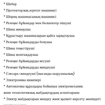
* Шебер
* Протекторлық агрегат машинисі
* Шприц машинасының машинисі
* Резеңке бұйымдар мен бөлшектер пішуші
* Шина жинаушы
* Құрастыру машиналарын қайта зарядтаушы
* Резеңке бұйымдарды бояушы
* Шина теңестіруші
* Шина монтаждаушы
* Резеңке бұйымдарды кесуші
* Резеңке бұйымдарды жөндеуші
* Слесарь-жөндеуші (нысанды шаруашылық)
* Электроника инженері
* Автоматика құралдары бойынша электромеханик
және технологиялық жабдықтардың аспаптарына
* Электр жабдықтарын жөндеу және қызмет көрсету жөніндегі