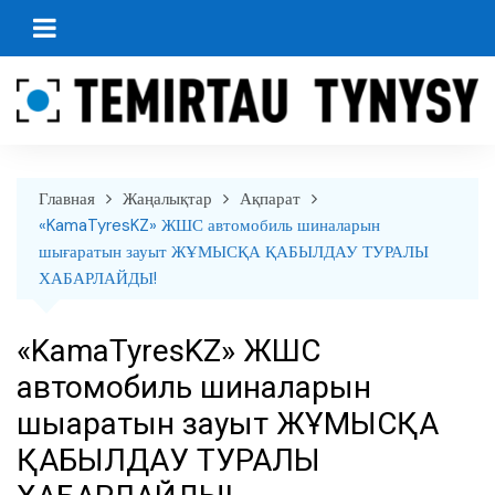
перейти
к
содержанию
Главная
Жаңалықтар
Ақпарат
«KamaTyresKZ» ЖШС автомобиль шиналарын
шығаратын зауыт ЖҰМЫСҚА ҚАБЫЛДАУ ТУРАЛЫ
ХАБАРЛАЙДЫ!
«KamaTyresKZ» ЖШС
автомобиль шиналарын
шығаратын зауыт ЖҰМЫСҚА
ҚАБЫЛДАУ ТУРАЛЫ