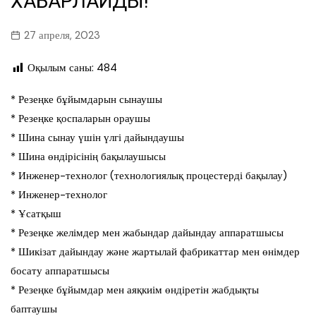
ХАБАРЛАЙДЫ!
27 апреля, 2023
Оқылым саны:
484
* Резеңке бұйымдарын сынаушы
* Резеңке қоспаларын ораушы
* Шина сынау үшін үлгі дайындаушы
* Шина өндірісінің бақылаушысы
* Инженер-технолог (технологиялық процестерді бақылау)
* Инженер-технолог
* Ұсатқыш
* Резеңке желімдер мен жабындар дайындау аппаратшысы
* Шикізат дайындау және жартылай фабрикаттар мен өнімдер
босату аппаратшысы
* Резеңке бұйымдар мен аяқкиім өндіретін жабдықты
баптаушы