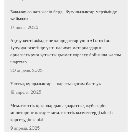
Бақылау өз нәтижесін берді: бұзушылықтар мерзімінде
жойылды
17 июня, 2025
Ақтау кенті әкімдігіне кандидаттар үшін «Temirtau
tynysy» газетінде үгіт-насихат материалдарын
орналастыруға қатысты қызмет көрсету бойынша жалпы
шарттар
20 апреля, 2025
Ұлттық құндылықтар – парасыз қоғам бастауы
18 апреля, 2025
Мемлекеттік органдардың ақпараттық жүйелеріне
мониторинг жасау – мемлекеттік қызметтерді мінсіз
көрсетудің кепілі
9 апреля, 2025