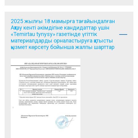
2025 жылғы 18 мамырға тағайындалған
Ақтау кенті әкімдігіне кандидаттар үшін
«Temirtau tynysy» газетінде үгіттік
материалдарды орналастыруға қатысты
қызмет көрсету бойынша жалпы шарттар