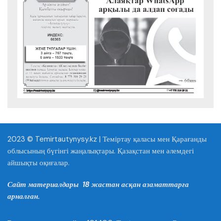
2023 © Temirtautynysy.kz | Теміртау қаласы мен Қарағанды
облысының бүгінгі жаңалықтары. Қазақстан мен әлемдегі
айшықты оқиғалар.
Сайт материалдары 18 жастан асқан азаматтарға
арналған.