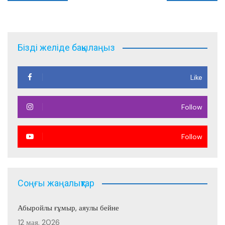
по
записям
Бізді желіде бақылаңыз
Like
Follow
Follow
Соңғы жаңалықтар
Абыройлы ғұмыр, аяулы бейне
12 мая, 2026