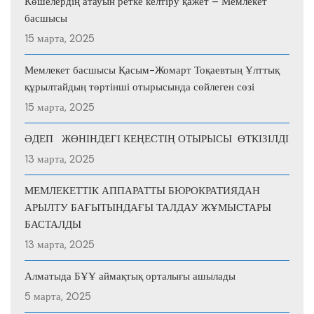
Көшелердің атауын ретке келтіру қажет – Мемлекет
басшысы
15 марта, 2025
Мемлекет басшысы Қасым-Жомарт Тоқаевтың Ұлттық
құрылтайдың төртінші отырысында сөйлеген сөзі
15 марта, 2025
ӘДЕП ЖӨНІНДЕГІ КЕҢЕСТІҢ ОТЫРЫСЫ ӨТКІЗІЛДІ
13 марта, 2025
МЕМЛЕКЕТТІК АППАРАТТЫ БЮРОКРАТИЯДАН
АРЫЛТУ БАҒЫТЫНДАҒЫ ТАЛДАУ ЖҰМЫСТАРЫ
БАСТАЛДЫ
13 марта, 2025
Алматыда БҰҰ аймақтық орталығы ашылады
5 марта, 2025