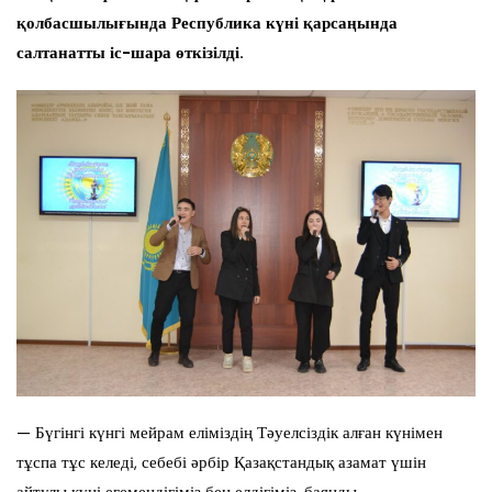
қолбасшылығында Республика күні қарсаңында
салтанатты іс-шара өткізілді.
— Бүгінгі күнгі мейрам еліміздің Тәуелсіздік алған күнімен
тұспа тұс келеді, себебі әрбір Қазақстандық азамат үшін
айтулы күні егемендігіміз бен елдігіміз, баянды