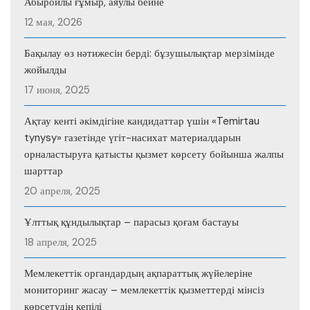
Абыройлы ғұмыр, аяулы бейне
12 мая, 2026
Бақылау өз нәтижесін берді: бұзушылықтар мерзімінде
жойылды
17 июня, 2025
Ақтау кенті әкімдігіне кандидаттар үшін «Temirtau
tynysy» газетінде үгіт-насихат материалдарын
орналастыруға қатысты қызмет көрсету бойынша жалпы
шарттар
20 апреля, 2025
Ұлттық құндылықтар – парасыз қоғам бастауы
18 апреля, 2025
Мемлекеттік органдардың ақпараттық жүйелеріне
мониторинг жасау – мемлекеттік қызметтерді мінсіз
көрсетудің кепілі