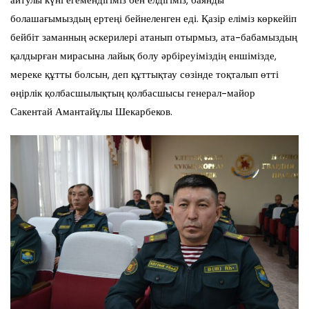
болашағымыздың ертеңі бейнеленген еді. Қазір еліміз көркейіп
бейбіт заманның әскерилері атанып отырмыз, ата-бабамыздың
қалдырған мирасына лайық болу әрбіреуіміздің еншімізде,
мереке құтты болсын, деп құттықтау сөзінде тоқталып өтті
өңірлік қолбасшылықтың қолбасшысы генерал-майор
Сакентай Амантайұлы Шекарбеков.