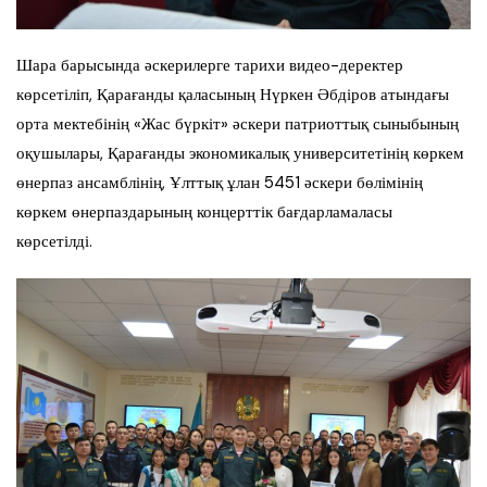
Шара барысында әскерилерге тарихи видео-деректер
көрсетіліп, Қарағанды қаласының Нүркен Әбдіров атындағы
орта мектебінің «Жас бүркіт» әскери патриоттық сыныбының
оқушылары, Қарағанды экономикалық университетінің көркем
өнерпаз ансамблінің, Ұлттық ұлан 5451 әскери бөлімінің
көркем өнерпаздарының концерттік бағдарламаласы
көрсетілді.