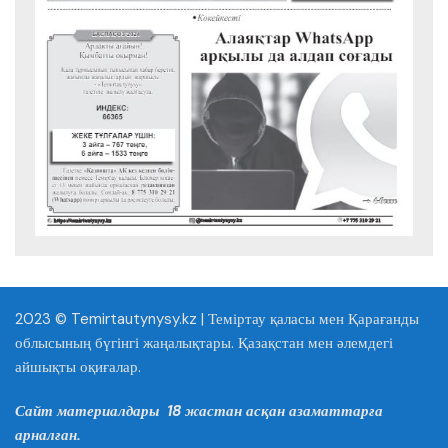
2023 © Temirtautynysy.kz | Теміртау қаласы мен Қарағанды
облысының бүгінгі жаңалықтары. Қазақстан мен әлемдегі
айшықты оқиғалар.
Сайт материалдары 18 жастан асқан азаматтарға
арналған.