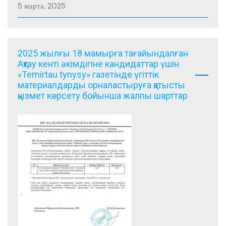
5 марта, 2025
2025 жылғы 18 мамырға тағайындалған
Ақтау кенті әкімдігіне кандидаттар үшін
«Temirtau tynysy» газетінде үгіттік
материалдарды орналастыруға қатысты
қызмет көрсету бойынша жалпы шарттар