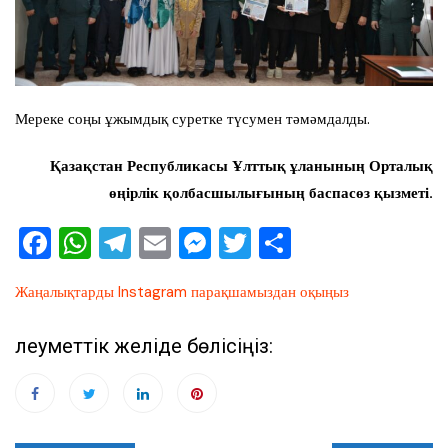
Мереке соңы ұжымдық суретке түсумен тәмәмдалды.
Қазақстан Республикасы Ұлттық ұланының Орталық
өңірлік қолбасшылығының баспасөз қызметі.
F
W
T
E
M
T
О
a
h
el
m
e
wi
тп
Жаңалықтарды Instagram парақшамыздан оқыңыз
c
at
e
ai
ss
tt
ра
e
s
gr
l
e
er
ви
Әлеуметтік желіде бөлісіңіз:
b
A
a
n
ть
o
p
m
g
o
p
er