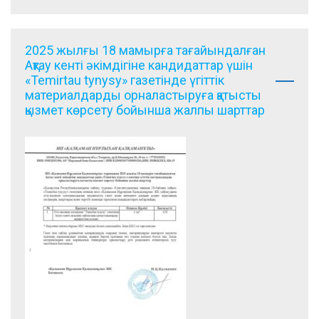
2025 жылғы 18 мамырға тағайындалған
Ақтау кенті әкімдігіне кандидаттар үшін
«Temirtau tynysy» газетінде үгіттік
материалдарды орналастыруға қатысты
қызмет көрсету бойынша жалпы шарттар