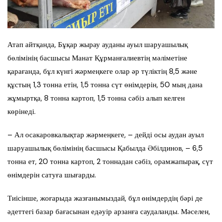
Атап айтқанда, Бұқар жырау ауданы ауыл шаруашылық
бөлімінің басшысы Манат Құрманғалиевтің мәліметіне
қарағанда, бұл күнгі жәрмеңкеге олар әр түліктің 8,5 және
құстың 1,3 тонна етін, 1,5 тонна сүт өнімдерін, 50 мың дана
жұмыртқа, 8 тонна картоп, 1,5 тонна сәбіз алып келген
көрінеді.
– Ал осакаровкалықтар жәрмеңкеге, – дейді осы аудан ауыл
шаруашылық бөлімінің басшысы Қабылда Әбілдинов, – 6,5
тонна ет, 20 тонна картоп, 2 тоннадан сәбіз, орамжапырақ, сүт
өнімдерін сатуға шығарды.
Тиісінше, жоғарыда жазғанымыздай, бұл өнімдердің бәрі де
әдеттегі базар бағасынан едәуір арзанға саудаланды. Мәселен,