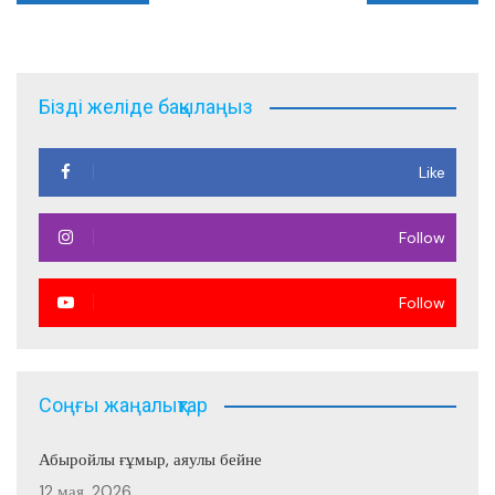
по
записям
Бізді желіде бақылаңыз
Like
Follow
Follow
Соңғы жаңалықтар
Абыройлы ғұмыр, аяулы бейне
12 мая, 2026