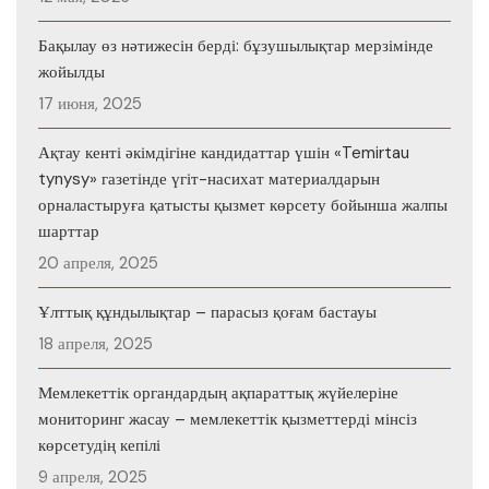
Бақылау өз нәтижесін берді: бұзушылықтар мерзімінде
жойылды
17 июня, 2025
Ақтау кенті әкімдігіне кандидаттар үшін «Temirtau
tynysy» газетінде үгіт-насихат материалдарын
орналастыруға қатысты қызмет көрсету бойынша жалпы
шарттар
20 апреля, 2025
Ұлттық құндылықтар – парасыз қоғам бастауы
18 апреля, 2025
Мемлекеттік органдардың ақпараттық жүйелеріне
мониторинг жасау – мемлекеттік қызметтерді мінсіз
көрсетудің кепілі
9 апреля, 2025