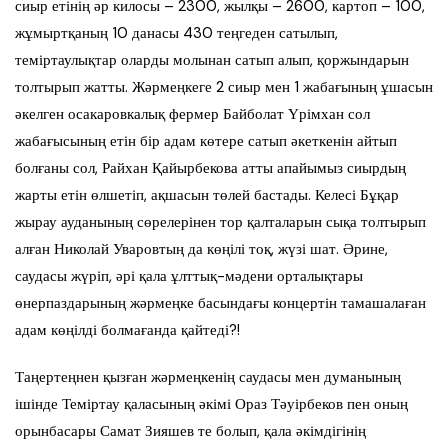
сиыр етінің әр килосы – 2300, жылқы – 2600, картоп – 100,
жұмыртқаның 10 данасы 430 теңгеден сатылып,
теміртаулықтар оларды молынан сатып алып, қоржындарын
толтырып жатты. Жәрмеңкеге 2 сиыр мен 1 жабағының ұшасын
әкелген осакаровкалық фермер Байболат Үрімхан сол
жабағысының етін бір адам көтере сатып әкеткенін айтып
болғаны сол, Райхан Қайырбекова атты апайымыз сиырдың
жарты етін өлшетіп, ақшасын төлей бастады. Келесі Бұқар
жырау ауданының сөрелерінен тор қалталарын сықа толтырып
алған Николай Уваровтың да көңілі тоқ, жүзі шат. Әрине,
саудасы жүріп, әрі қала ұлттық-мәдени орталықтары
өнерпаздарының жәрмеңке басындағы концертін тамашалаған
адам көңілді болмағанда қайтеді?!
Таңертеңнен қызған жәрмеңкенің саудасы мен думанының
ішінде Теміртау қаласының әкімі Ораз Тәуірбеков пен оның
орынбасары Самат Зияшев те болып, қала әкімдігінің