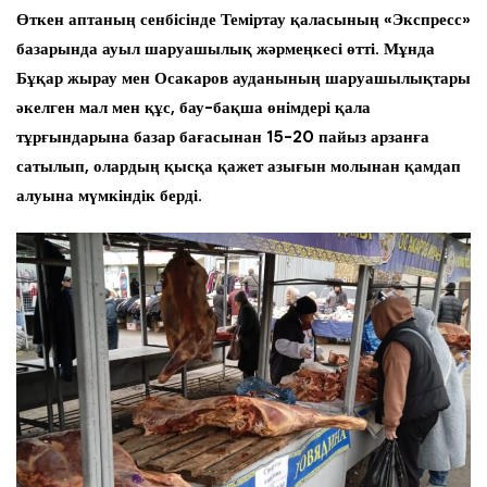
Өткен аптаның сенбісінде Теміртау қаласының «Экспресс»
базарында ауыл шаруашылық жәрмеңкесі өтті. Мұнда
Бұқар жырау мен Осакаров ауданының шаруашылықтары
әкелген мал мен құс, бау-бақша өнімдері қала
тұрғындарына базар бағасынан 15-20 пайыз арзанға
сатылып, олардың қысқа қажет азығын молынан қамдап
алуына мүмкіндік берді.