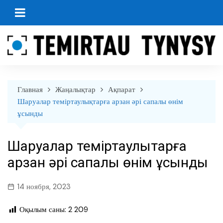
перейти
к
содержанию
Главная
Жаңалықтар
Ақпарат
Шаруалар теміртаулықтарға арзан әрі сапалы өнім
ұсынды
Шаруалар теміртаулықтарға
арзан әрі сапалы өнім ұсынды
14 ноября, 2023
Оқылым саны:
2 209