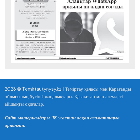
2023 © Temirtautynysy.kz | Теміртау қаласы мен Қарағанды
облысының бүгінгі жаңалықтары. Қазақстан мен әлемдегі
айшықты оқиғалар.
Сайт материалдары 18 жастан асқан азаматтарға
арналған.