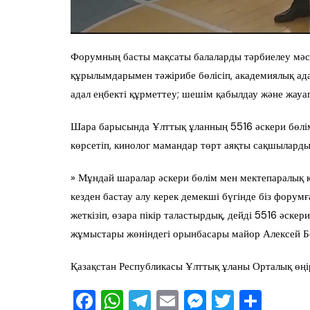
Форумның басты мақсаты балаларды тәрбиелеу мәсе
құрылымдарымен тәжірибе бөлісіп, академиялық ад
адал еңбекті құрметтеу; шешім қабылдау және жауап
Шара барысында Ұлттық ұланның 5516 әскери бөлім
көрсетіп, кинолог мамандар төрт аяқты сақшылардың 
» Мұндай шаралар әскери бөлім мен мектепаралық ке
кезден бастау алу керек демекші бүгінде біз фору
жеткізіп, өзара пікір таластырдық, дейді 5516 әске
жұмыстары жөніндегі орынбасары майор Алексей Б
Қазақстан Республикасы Ұлттық ұланы Орталық өңі
F
W
T
E
M
T
О