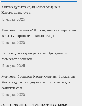
Ұлттық құрылтайдың келесі отырысы
Қызылордада өтеді
15 марта, 2025
Мемлекет басшысы: Ұлттық киім кию біртіндеп
қалыпты көрініске айналып келеді
15 марта, 2025
Көшелердің атауын ретке келтіру қажет –
Мемлекет басшысы
15 марта, 2025
Мемлекет басшысы Қасым-Жомарт Тоқаевтың
Ұлттық құрылтайдың төртінші отырысында
сөйлеген сөзі
15 марта, 2025
ӘДЕП ЖӨНІНДЕГІ КЕҢЕСТІҢ ОТЫРЫСЫ