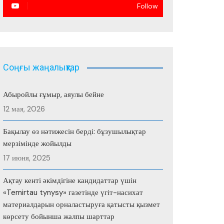
Follow
Соңғы жаңалықтар
Абыройлы ғұмыр, аяулы бейне
12 мая, 2026
Бақылау өз нәтижесін берді: бұзушылықтар
мерзімінде жойылды
17 июня, 2025
Ақтау кенті әкімдігіне кандидаттар үшін
«Temirtau tynysy» газетінде үгіт-насихат
материалдарын орналастыруға қатысты қызмет
көрсету бойынша жалпы шарттар