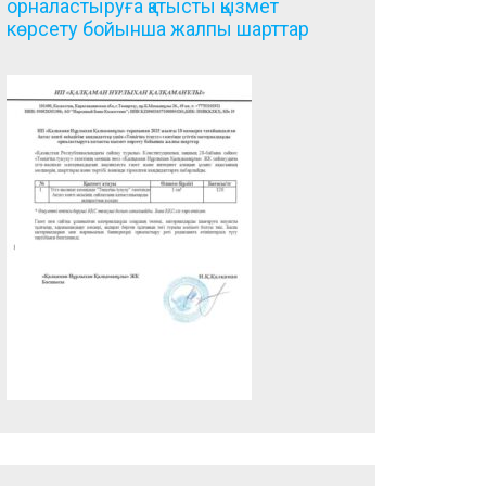
орналастыруға қатысты қызмет
көрсету бойынша жалпы шарттар