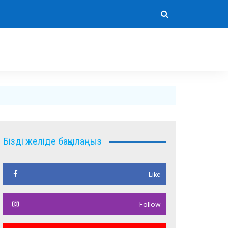
Бізді желіде бақылаңыз
Like
Follow