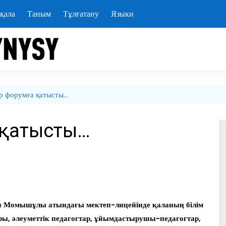
қала
Таным
Тұлғатану
Языки
р форумға қатысты…
 қатысты…
ан Момышұлы атындағы мектеп-лицейінде қаланың білім
ры, әлеуметтік педагогтар, ұйымдастырушы-педагогтар,