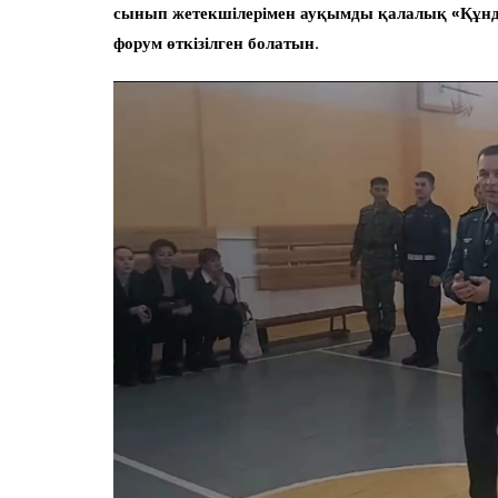
сынып жетекшілерімен ауқымды қалалық «Құнды
форум өткізілген болатын.