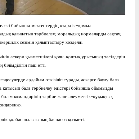
лесі бойынша мектептердің өзара іс-қимыл
алдық қағидатын тәрбиелеу; моральдық нормаларды сақтау;
кершілік сезімін қалыптастыру көзделді.
інің әскери қызметшілері қоян-қолтық ұрысының тәсілдерін
білімділігін паш етті.
здесулерде әрдайым өткізіліп тұрады, әскерге баулу бала
мға қатысып бала тәрбиелеу әдістері бойынша ойымызды
ри бөлім командирінің тәрбие және әлеуметтік-құқықтық
ондаренко.
рлік қолбасшылығының баспасөз қызметі.