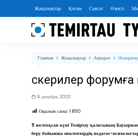
перейти
Жаңалықтар
Қоғам
Саясат
Өзекті
Ма
к
содержанию
Главная
Жаңалықтар
Ақпарат
Әскериле
Әскерилер форумға
6 декабря, 2023
Оқылым саны:
1 850
5 желтоқсан күні Теміртау қаласының Бауырж
беру бойынша мектептердің педагог-психологта