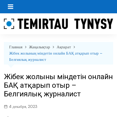
перейти
к
содержанию
Главная
Жаңалықтар
Ақпарат
Жібек жолының міндетін онлайн БАҚ атқарып отыр –
Белгиялық журналист
Жібек жолының міндетін онлайн
БАҚ атқарып отыр –
Белгиялық журналист
4 декабря, 2023