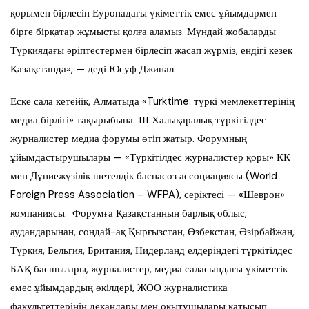
қорымен бірлесіп Еуропадағы үкіметтік емес ұйымдармен
бірге бірқатар жұмысты қолға аламыз. Мүндай жобаларды
Түркиядағы әріптестермен бірлесіп жасап жүрміз, ендігі кезек
Қазақстанда», — деді Юсуф Джинал.
Еске сала кетейік, Алматыда «Turktime: түркі мемлекеттерінің
медиа бірлігі» тақырыбына ІІІ Халықаралық түркітілдес
журналистер медиа форумы өтіп жатыр. Форумның
ұйымдастырушылары — «Түркітілдес журналистер қоры» ҚҚ
мен Дүниежүзілік шетелдік баспасөз ассоциациясы (World
Foreign Press Association – WFPA), серіктесі — «Шеврон»
компаниясы. Форумға Қазақстанның барлық облыс,
аудандарынан, сондай-ақ Қырғызстан, Өзбекстан, Әзірбайжан,
Түркия, Бельгия, Британия, Нидерланд елдеріндегі түркітілдес
БАҚ басшылары, журналистер, медиа саласындағы үкіметтік
емес ұйымдардың өкілдері, ЖОО журналистика
факультеттерінің декандары мен оқытушылары қатысып