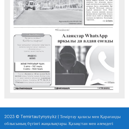
2023 © Temirtautynysy.kz | Теміртау қаласы мен Қарағанды
облысының бүгінгі жаңалықтары. Қазақстан мен әлемдегі