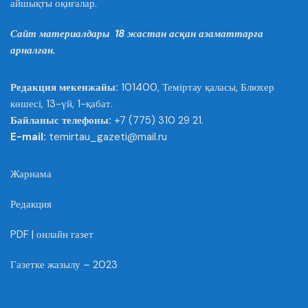
айшықты оқиғалар.
Сайт материалдары 18 жастан асқан азаматтарға
арналған.
Редакция мекенжайы:
101400, Теміртау қаласы, Блюхер
көшесі, 13-үй, 1-қабат.
Байланыс телефоны:
+7 (775) 310 29 21.
E-mail:
temirtau_gazeti@mail.ru
Жарнама
Редакция
PDF | онлайн газет
Газетке жазылу – 2023