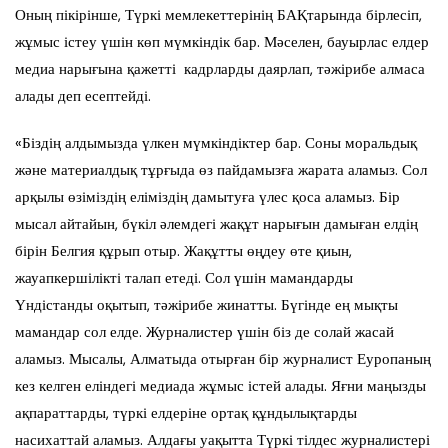
Оның пікірінше, Түркі мемлекеттерінің БАҚтарында бірлесіп,
жұмыс істеу үшін көп мүмкіндік бар. Мәселен, бауырлас елдер
медиа нарығына қажетті кадрларды даярлап, тәжірибе алмаса
алады деп есептейді.
«Біздің алдымызда үлкен мүмкіндіктер бар. Соны моральдық
және материалдық тұрғыда өз пайдамызға жарата аламыз. Сол
арқылы өзіміздің еліміздің дамытуға үлес қоса аламыз. Бір
мысал айтайын, бүкіл әлемдегі жақұт нарығын дамыған елдің
бірін Белгия құрып отыр. Жақұтты өңдеу өте қиын,
жауапкершілікті талап етеді. Сол үшін мамандарды
Үндістанды оқытып, тәжірибе жинатты. Бүгінде ең мықты
мамандар сол елде. Журналистер үшін біз де солай жасай
аламыз. Мысалы, Алматыда отырған бір журналист Еуропаның
кез келген еліндегі медиада жұмыс істей алады. Яғни маңызды
ақпараттарды, түркі елдеріне ортақ құндылықтарды
насихаттай аламыз. Алдағы уақытта Түркі тілдес журналистері