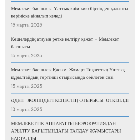
Мемлекет басшысы: Ұлттық киім кию біртіндеп қалыпты
көрініске айналып келеді
15 марта, 2025
Көшелердің атауын ретке келтіру қажет – Мемлекет
басшысы
15 марта, 2025
Мемлекет басшысы Қасым-Жомарт Тоқаевтың Ұлттық
құрылтайдың төртінші отырысында сөйлеген сөзі
15 марта, 2025
ӘДЕП ЖӨНІНДЕГІ КЕҢЕСТІҢ ОТЫРЫСЫ ӨТКІЗІЛДІ
13 марта, 2025
МЕМЛЕКЕТТІК АППАРАТТЫ БЮРОКРАТИЯДАН
АРЫЛТУ БАҒЫТЫНДАҒЫ ТАЛДАУ ЖҰМЫСТАРЫ
БАСТАЛДЫ