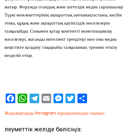
жатыр. Форумда отандық және шетелдік медиа сарапшылар
Түркі мемлекеттерінің ақпараттық ынтымақтастығы, кәсіби
этика, құқық және ақпараттық қауіпсіздік мәселелерін
талқылайды. Сонымен қатар контентті монетизациялау
мәселелері, жасанды интеллект трендтері мен оны медиа
кеңістікте қолдану тақырыбы талқыланып, тренинг өткізу
көзделіп отыр.
F
W
T
E
M
T
О
a
h
el
m
e
wi
тп
Жаңалықтарды Instagram парақшамыздан оқыңыз
c
at
e
ai
ss
tt
ра
e
s
gr
l
e
er
ви
Әлеуметтік желіде бөлісіңіз: