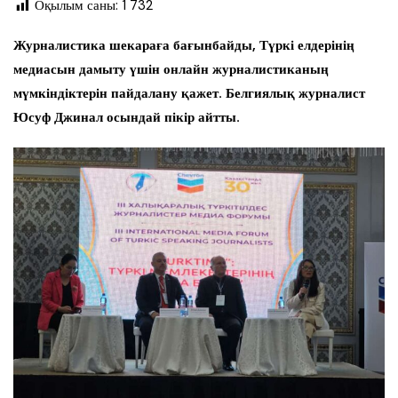
Оқылым саны:
1 732
Журналистика шекараға бағынбайды, Түркі елдерінің
медиасын дамыту үшін онлайн журналистиканың
мүмкіндіктерін пайдалану қажет. Белгиялық журналист
Юсуф Джинал осындай пікір айтты.