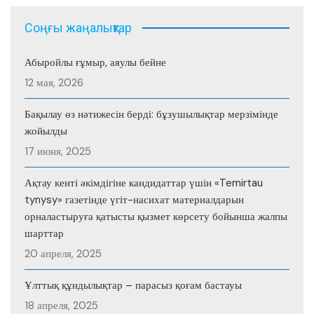
Соңғы жаңалықтар
Абыройлы ғұмыр, аяулы бейне
12 мая, 2026
Бақылау өз нәтижесін берді: бұзушылықтар мерзімінде
жойылды
17 июня, 2025
Ақтау кенті әкімдігіне кандидаттар үшін «Temirtau
tynysy» газетінде үгіт-насихат материалдарын
орналастыруға қатысты қызмет көрсету бойынша жалпы
шарттар
20 апреля, 2025
Ұлттық құндылықтар – парасыз қоғам бастауы
18 апреля, 2025