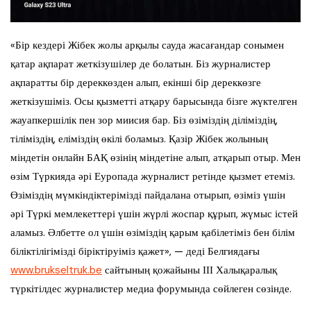
«Бір кездері Жібек жолы арқылы сауда жасағандар сонымен
қатар ақпарат жеткізушілер де болатын. Біз журналистер
ақпаратты бір дереккөзден алып, екінші бір дереккөзге
жеткізушіміз. Осы қызметті атқару барысында бізге жүктелген
жауапкершілік пен зор миисия бар. Біз өзіміздің діліміздің,
тіліміздің, еліміздің өкілі боламыз. Қазір Жібек жолының
міндетін онлайн БАҚ өзінің міндетіне алып, атқарып отыр. Мен
өзім Түркияда әрі Еуропада журналист ретінде қызмет етеміз.
Өзіміздің мүмкіндіктерімізді пайдалана отырып, өзіміз үшін
әрі Түркі мемлекеттері үшін жүрлі жоспар құрып, жүмыс істей
аламыз. Әлбетте ол үшін өзіміздің қарым қабілетіміз бен білім
біліктілігімізді біріктіруіміз қажет», — деді Белгиядағы
www.brukseltruk.be
сайтының қожайыны ІІІ Халықаралық
түркітілдес журналистер медиа форумында сөйлеген сөзінде.