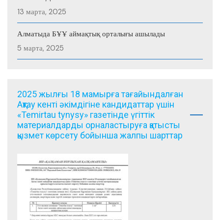
13 марта, 2025
Алматыда БҰҰ аймақтық орталығы ашылады
5 марта, 2025
2025 жылғы 18 мамырға тағайындалған
Ақтау кенті әкімдігіне кандидаттар үшін
«Temirtau tynysy» газетінде үгіттік
материалдарды орналастыруға қатысты
қызмет көрсету бойынша жалпы шарттар