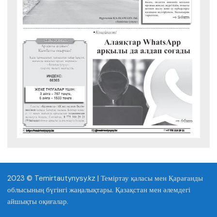
2023 © Temirtautynysy.kz | Теміртау қаласы мен Қарағанды
облысының бүгінгі жаңалықтары. Қазақстан мен әлемдегі
айшықты оқиғалар.