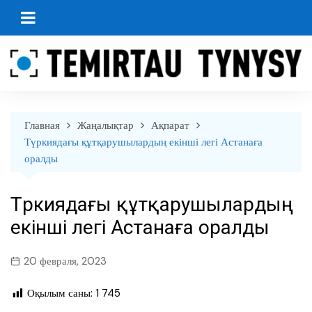
перейти
к
содержанию
Главная
Жаңалықтар
Ақпарат
Түркиядағы құтқарушылардың екінші легі Астанаға
оралды
Түркиядағы құтқарушылардың
екінші легі Астанаға оралды
20 февраля, 2023
Оқылым саны:
1 745