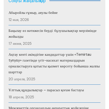
Соңғы жаңалықтар
Абыройлы ғұмыр, аяулы бейне
12 мая, 2026
Бақылау өз нәтижесін берді: бұзушылықтар мерзімінде
жойылды
17 июня, 2025
Ақтау кенті әкімдігіне кандидаттар үшін «Temirtau
tynysy» газетінде үгіт-насихат материалдарын
орналастыруға қатысты қызмет көрсету бойынша жалпы
шарттар
20 апреля, 2025
Ұлттық құндылықтар – парасыз қоғам бастауы
18 апреля, 2025
Мемлекеттік органдардың ақпараттық жүйелеріне