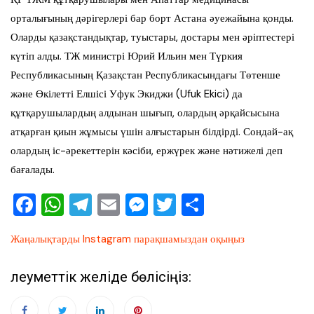
орталығының дәрігерлері бар борт Астана әуежайына қонды.
Оларды қазақстандықтар, туыстары, достары мен әріптестері
күтіп алды. ТЖ министрі Юрий Ильин мен Түркия
Республикасының Қазақстан Республикасындағы Төтенше
және Өкілетті Елшісі Уфук Экиджи (Ufuk Ekici) да
құтқарушылардың алдынан шығып, олардың әрқайсысына
атқарған қиын жұмысы үшін алғыстарын білдірді. Сондай-ақ
олардың іс-әрекеттерін кәсіби, ержүрек және нәтижелі деп
бағалады.
F
W
T
E
M
T
О
a
h
el
m
e
wi
тп
Жаңалықтарды Instagram парақшамыздан оқыңыз
c
at
e
ai
ss
tt
ра
e
s
gr
l
e
er
ви
Әлеуметтік желіде бөлісіңіз:
b
A
a
n
ть