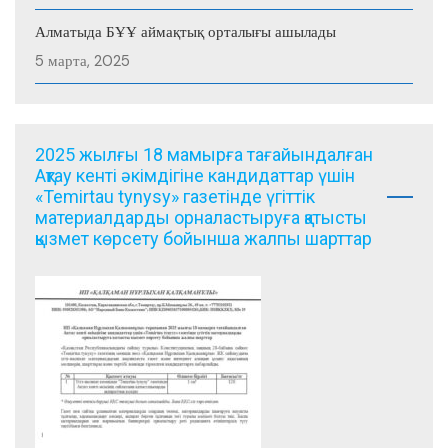
Алматыда БҰҰ аймақтық орталығы ашылады
5 марта, 2025
2025 жылғы 18 мамырға тағайындалған
Ақтау кенті әкімдігіне кандидаттар үшін
«Temirtau tynysy» газетінде үгіттік
материалдарды орналастыруға қатысты
қызмет көрсету бойынша жалпы шарттар