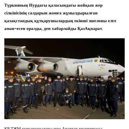
Түркияның Нурдагы қаласындағы жойқын жер
сілкінісінің салдарын жоюға жұмылдырылған
қазақстандық құтқарушылардың екінші эшелоны елге
аман-есен оралды, деп хабарлайды ҚазАқпарат.
ҚР ТЖМ құтқарушылары мен Апаттар медицинасы