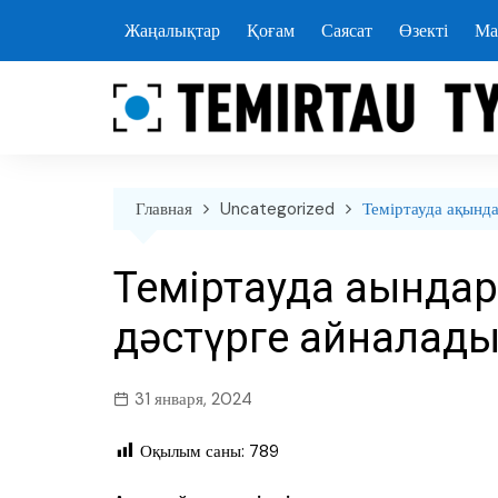
перейти
Жаңалықтар
Қоғам
Саясат
Өзекті
Ма
к
содержанию
Главная
Uncategorized
Теміртауда ақында
Теміртауда ақындар
дәстүрге айналад
31 января, 2024
Оқылым саны:
789