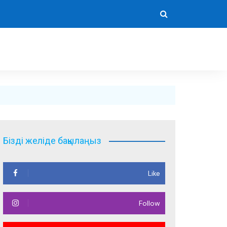
Бізді желіде бақылаңыз
Like
Follow