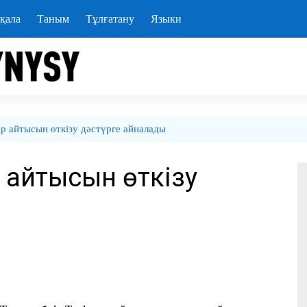
қала
Таным
Тұлғатану
Языки
р айтысын өткізу дәстүрге айналады
 айтысын өткізу
ы