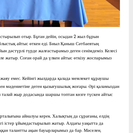
астырылып отыр. Бұған дейін, осыдан 2 жыл бұрын
лыстық айтыс өткен еді. Биыл Қаныш Сәтбаевтың
ын дәстүрлі түрде жалғастырамыз деген сенімдеміз. Келесі
 жатыр. Соған орай да үлкен айтыс өткізу жоспарымыз
ажаяу емес. Кейінгі жылдарда қалада мемлекет құраушы
і мен мәдениетіне деген қызығушылық жоғары. Әрі қаламыздан
н талай жыр додасында шаршы топтан көзге түскен айтыс
орталығына айналуы керек. Халықтың да сұрағаны, елдің
 игі істер ұйымдастырылып жатыр. Алдағы уақытта да
ққан талантты ақын бауырларымыз да бар. Мәселен,