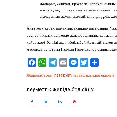
Жанарыс, Әлихан, Еркеғали, Төрехан сынды 
жақсы» дейді. Ертеңгі айтысқа ата-әжелеріне
ағаларының жолын жалғайтын елдің ұлы, ха
Айта кету керек, аймақтық ақындар айтысында 7 жұп
республикалық деңгейде жыр додаларына қатысып 
қайраткері, белгілі ақын Қойлыбай Асан, айтыскер 
мәслихат депутаты Нұрхан Нұрмаханов сынды азама
F
W
T
E
M
T
О
a
h
el
m
e
wi
тп
Жаңалықтарды Instagram парақшамыздан оқыңыз
c
at
e
ai
ss
tt
ра
e
s
gr
l
e
er
ви
Әлеуметтік желіде бөлісіңіз:
b
A
a
n
ть
o
p
m
g
o
p
er