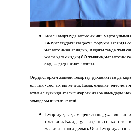
Биыл Теміртауда айтыс екінші мәрте ұйымд
«Жауыртаудағы кездесу» форумы аясында об
мерейтойына арнадық. Алдағы таңда жыл сай
жылы қаламыздың 80 жылдық мерейтойы келе
бар, — деді Самат Зияшев.
Өндірісі өркен жайған Теміртау руханияттан да қар
ұлттың үлесі артып келеді. Қазақ өнеріне, әдебиет
есімі ел аузында аталып жүрген жазба ақындары ме
ақындары шығып келеді.
Теміртау қазақы мәдениеттің, руханияттың 
тілегі осы. Қалада ұлттық бағытта көптеген
жалғасын тапса дейміз. Осы Теміртаудан шы