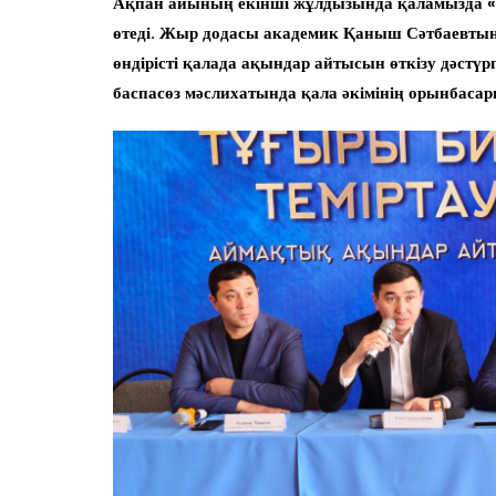
Ақпан айының екінші жұлдызында қаламызда «
өтеді. Жыр додасы академик Қаныш Сәтбаевты
өндірісті қалада ақындар айтысын өткізу дәстү
баспасөз мәслихатында қала әкімінің орынбасар