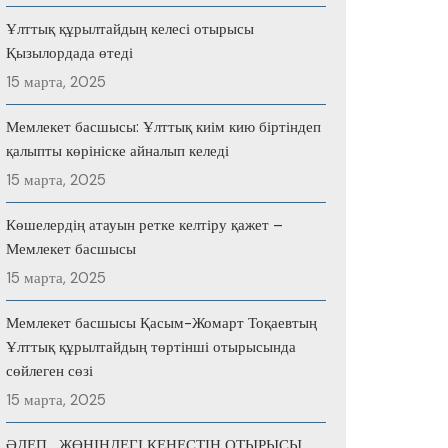
Ұлттық құрылтайдың келесі отырысы
Қызылордада өтеді
15 марта, 2025
Мемлекет басшысы: Ұлттық киім кию біртіндеп
қалыпты көрініске айналып келеді
15 марта, 2025
Көшелердің атауын ретке келтіру қажет –
Мемлекет басшысы
15 марта, 2025
Мемлекет басшысы Қасым-Жомарт Тоқаевтың
Ұлттық құрылтайдың төртінші отырысында
сөйлеген сөзі
15 марта, 2025
ӘДЕП ЖӨНІНДЕГІ КЕҢЕСТІҢ ОТЫРЫСЫ