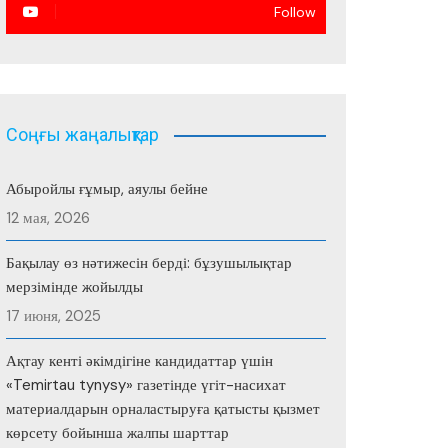
Follow
Соңғы жаңалықтар
Абыройлы ғұмыр, аяулы бейне
12 мая, 2026
Бақылау өз нәтижесін берді: бұзушылықтар
мерзімінде жойылды
17 июня, 2025
Ақтау кенті әкімдігіне кандидаттар үшін
«Temirtau tynysy» газетінде үгіт-насихат
материалдарын орналастыруға қатысты қызмет
көрсету бойынша жалпы шарттар