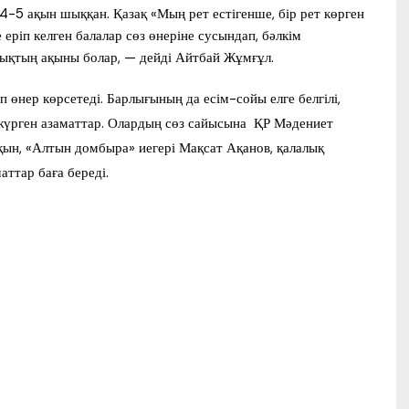
4-5 ақын шыққан. Қазақ «Мың рет естігенше, бір рет көрген
 еріп келген балалар сөз өнеріне сусындап, бәлкім
лықтың ақыны болар, — дейді Айтбай Жұмғұл.
 өнер көрсетеді. Барлығының да есім-сойы елге белгілі,
жүрген азаматтар. Олардың сөз сайысына ҚР Мәдениет
ақын, «Алтын домбыра» иегері Мақсат Ақанов, қалалық
ттар баға береді.