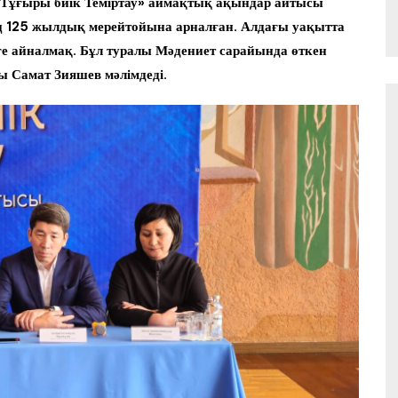
Тұғыры биік Теміртау» аймақтық ақындар айтысы
ң 125 жылдық мерейтойына арналған. Алдағы уақытта
рге айналмақ. Бұл туралы Мәдениет сарайында өткен
ы Самат Зияшев мәлімдеді.