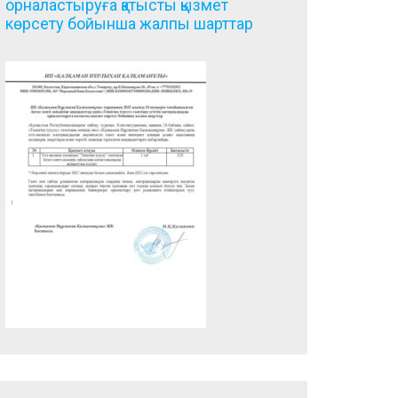
орналастыруға қатысты қызмет
көрсету бойынша жалпы шарттар