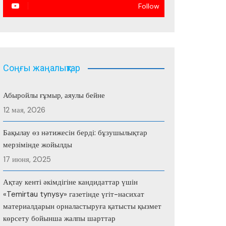
Follow
Соңғы жаңалықтар
Абыройлы ғұмыр, аяулы бейне
12 мая, 2026
Бақылау өз нәтижесін берді: бұзушылықтар
мерзімінде жойылды
17 июня, 2025
Ақтау кенті әкімдігіне кандидаттар үшін
«Temirtau tynysy» газетінде үгіт-насихат
материалдарын орналастыруға қатысты қызмет
көрсету бойынша жалпы шарттар