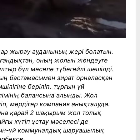
қар жырау ауданының жері болатын.
мағандықтан, оның жолын жөндеуге
лтыр бұл мәселе түбегейлі шешілді.
ың бастамасымен зират орналасқан
ілігіне беріліп, тұрғын үй
мінің балансына алынды. Жол
іп, мердігер компания анықталуда.
ына қарай 2 шақырым жол толық
йғы күтіп ұстау мәселесі де
ғын-үй коммуналдық шаруашылық
ырбеков.