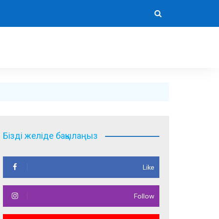
Бізді желіде бақылаңыз
Like
Follow