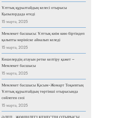
Ұлттық құрылтайдың келесі отырысы
Қызылордада өтеді
15 марта, 2025
Мемлекет басшысы: Ұлттық киім кию біртіндеп
қалыпты көрініске айналып келеді
15 марта, 2025
Көшелердің атауын ретке келтіру қажет –
Мемлекет басшысы
15 марта, 2025
Мемлекет басшысы Қасым-Жомарт Тоқаевтың
Ұлттық құрылтайдың төртінші отырысында
сөйлеген сөзі
15 марта, 2025
ӘДЕП ЖӨНІНДЕГІ КЕҢЕСТІҢ ОТЫРЫСЫ