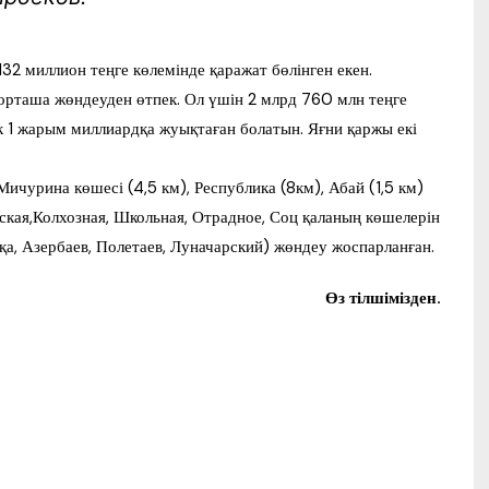
2 миллион теңге көлемінде қаражат бөлінген екен.
орташа жөндеуден өтпек. Ол үшін 2 млрд 760 млн теңге
к 1 жарым миллиардқа жуықтаған болатын. Яғни қаржы екі
чурина көшесі (4,5 км), Республика (8км), Абай (1,5 км)
дская,Колхозная, Школьная, Отрадное, Соц қаланың көшелерін
қа, Азербаев, Полетаев, Луначарский) жөндеу жоспарланған.
Өз тілшімізден.