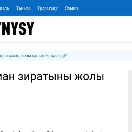
қала
Таным
Тұлғатану
Языки
зиратының жолы қашан жөнделеді?
ман зиратының жолы