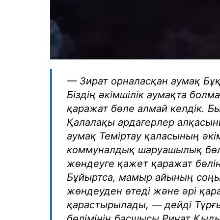
— Зират орналасқан аумақ Бұ
Біздің әкімшілік аумақта бол
қаражат бөле алмай келдік. Бы
Қалалақы ардагерлер алқасын
аумақ Теміртау қаласының әкімш
коммуналдық шаруашылық бөлі
жөндеуге қажет қаражат бөлін
Бұйыртса, мамыр айының соң
жөндеуден өтеді және әрі қара
қарастырылады, — дейді Тұр
бөлімінің басшысы Ринат Қыд