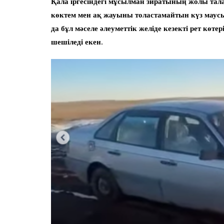
Қала іргесіндегі мұсылман зиратының жолы талай
көктем мен ақ жауыны толастамайтын күз мау
да бұл мәселе әлеуметтік желіде кезекті рет көте
шешіледі екен.