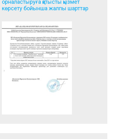
орналастыруға қатысты қызмет
көрсету бойынша жалпы шарттар