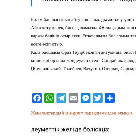
Бөлім басшысының айтуынша, жолды жөндеу үшін 13
Айта кету керек, биыл қаламызда 48 шақырым жол 
қаржы бөлініп отыр екен. Өткен жылы бұл сомма те
есеге өсіп отыр.
Қала басшысы Ораз Тәуірбековтің айтуынша, биыл Ми
көшелері орташа жөндеуден өтеді. Сондай ақ, Заво
(Брусиловский, Төлебаев, Ватутин, Озерная, Сарыар
F
W
T
E
M
T
О
a
h
el
m
e
wi
тп
Жаңалықтарды Instagram парақшамыздан оқыңыз
c
at
e
ai
ss
tt
ра
e
s
gr
l
e
er
ви
Әлеуметтік желіде бөлісіңіз: