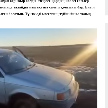
дан бері жыр болды. Әсіресе қардың көбесі сөгілер
сымында талайды машақатқа салып қоятыны бар. Биыл
рілген болатын. Түйткілді мәселенің түйіні биыл толық