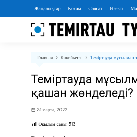
перейти
Жаңалықтар
Қоғам
Саясат
Өзекті
Ма
к
содержанию
Главная
Көкейкесті
Теміртауда мұсылман 
Теміртауда мұсыл
қашан жөнделеді?
31 марта, 2023
Оқылым саны:
513