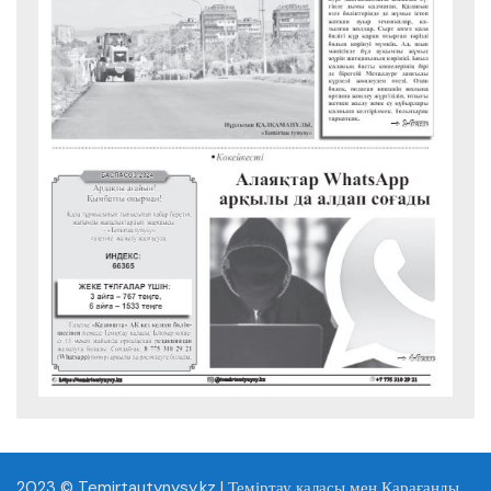
2023 © Temirtautynysy.kz | Теміртау қаласы мен Қарағанды