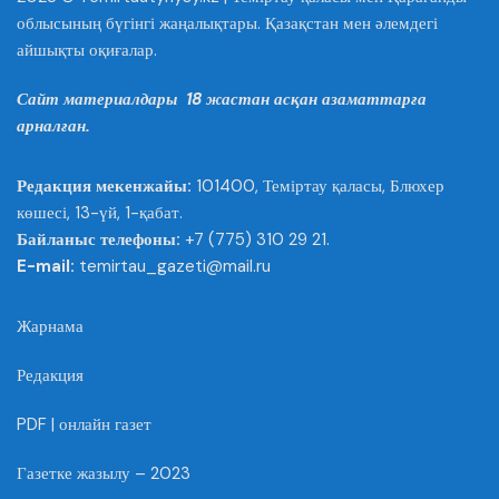
облысының бүгінгі жаңалықтары. Қазақстан мен әлемдегі
айшықты оқиғалар.
Сайт материалдары 18 жастан асқан азаматтарға
арналған.
Редакция мекенжайы:
101400, Теміртау қаласы, Блюхер
көшесі, 13-үй, 1-қабат.
Байланыс телефоны:
+7 (775) 310 29 21.
E-mail:
temirtau_gazeti@mail.ru
Жарнама
Редакция
PDF | онлайн газет
Газетке жазылу – 2023