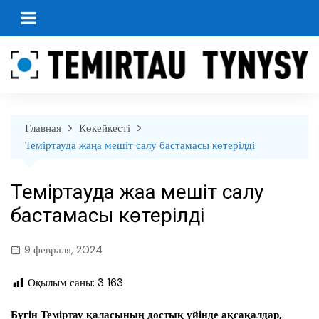
перейти
к
содержанию
Главная
Көкейкесті
Теміртауда жаңа мешіт салу бастамасы көтерілді
Теміртауда жаңа мешіт салу
бастамасы көтерілді
9 февраля, 2024
Оқылым саны:
3 163
Бүгін Теміртау қаласының достық үйінде ақсақалдар,