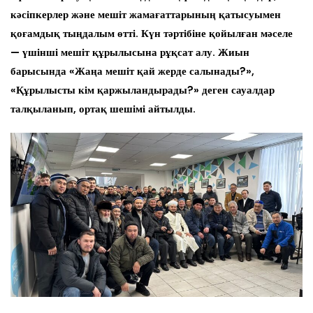
кәсіпкерлер және мешіт жамағаттарының қатысуымен
қоғамдық тыңдалым өтті. Күн тәртібіне қойылған мәселе
— үшінші мешіт құрылысына рұқсат алу. Жиын
барысында «Жаңа мешіт қай жерде салынады?»,
«Құрылысты кім қаржыландырады?» деген сауалдар
талқыланып, ортақ шешімі айтылды.