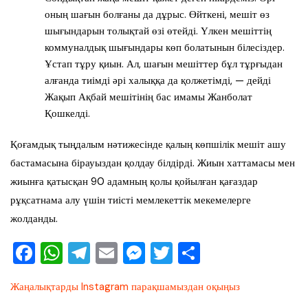
оның шағын болғаны да дұрыс. Өйткені, мешіт өз
шығындарын толықтай өзі өтейді. Үлкен мешіттің
коммуналдық шығындары көп болатынын білесіздер.
Ұстап тұру қиын. Ал, шағын мешіттер бұл тұрғыдан
алғанда тиімді әрі халыққа да қолжетімді, — дейді
Жақып Ақбай мешітінің бас имамы Жанболат
Қошкелді.
Қоғамдық тыңдалым нәтижесінде қалың көпшілік мешіт ашу
бастамасына бірауыздан қолдау білдірді. Жиын хаттамасы мен
жиынға қатысқан 90 адамның қолы қойылған қағаздар
рұқсатнама алу үшін тиісті мемлекеттік мекемелерге
жолданды.
F
W
T
E
M
T
О
a
h
el
m
e
wi
тп
Жаңалықтарды Instagram парақшамыздан оқыңыз
c
at
e
ai
ss
tt
ра