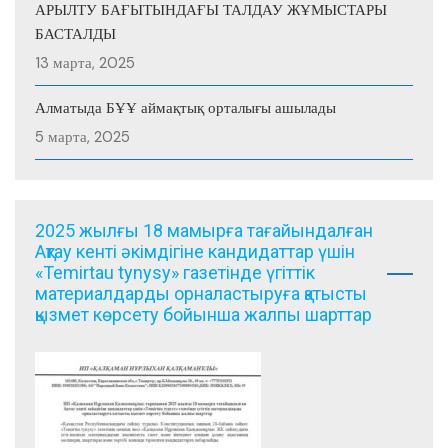
АРЫЛТУ БАҒЫТЫНДАҒЫ ТАЛДАУ ЖҰМЫСТАРЫ
БАСТАЛДЫ
13 марта, 2025
Алматыда БҰҰ аймақтық орталығы ашылады
5 марта, 2025
2025 жылғы 18 мамырға тағайындалған
Ақтау кенті әкімдігіне кандидаттар үшін
«Temirtau tynysy» газетінде үгіттік
материалдарды орналастыруға қатысты
қызмет көрсету бойынша жалпы шарттар