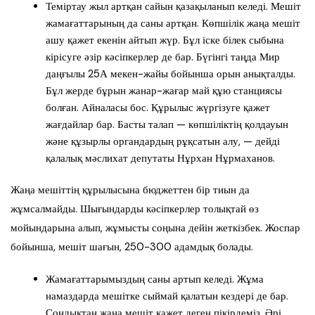
Теміртау жыл артқан сайын қазақыланып келеді. Мешіт
жамағаттарының да саны артқан. Көпшілік жаңа мешіт
ашу қажет екенін айтып жүр. Бұл іске білек сыбына
кірісуге әзір кәсіпкерлер де бар. Бүгінгі таңда Мир
даңғылы 25А мекен-жайы бойынша орын анықталды.
Бұл жерде бұрын жанар-жағар май құю станциясы
болған. Айналасы бос. Құрылыс жүргізуге қажет
жағдайлар бар. Басты талап — көпшіліктің қолдауын
және құзырлы органдардың рұқсатын алу, — дейді
қалалық мәслихат депутаты Нұрхан Нұрмаханов.
Жаңа мешіттің құрылысына бюджеттен бір тиын да
жұмсалмайды. Шығындарды кәсіпкерлер толықтай өз
мойындарына алып, жұмысты соңына дейін жеткізбек. Жоспар
бойынша, мешіт шағын, 250-300 адамдық болады.
Жамағаттарымыздың саны артып келеді. Жұма
намаздарда мешітке сыймай қалатын кездері де бар.
Сондықтан жаңа мешіт қажет деген пікірдеміз. Әрі