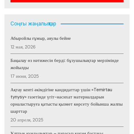
Соңғы жаңалықтар
Абыройлы ғұмыр, аяулы бейне
12 мая, 2026
Бақылау өз нәтижесін берді: бұзушылықтар мерзімінде
жойылды
17 июня, 2025
Ақтау кенті әкімдігіне кандидаттар үшін «Temirtau
tynysy» газетінде үгіт-насихат материалдарын
орналастыруға қатысты қызмет көрсету бойынша жалпы
шарттар
20 апреля, 2025
Ұлттық құндылықтар – парасыз қоғам бастауы