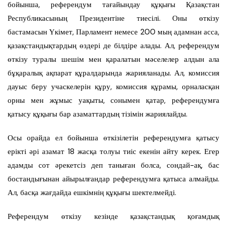
бойынша, референдум тағайындау құқығы Қазақстан
Республикасының Президентіне тиесілі. Оны өткізу
бастамасын Үкімет, Парламент немесе 200 мың адамнан асса,
қазақстандықтардың өздері де білдіре алады. Ал, референдум
өткізу туралы шешім мен қаралатын мәселелер алдын ала
бұқаралық ақпарат құралдарында жарияланады. Ал, комиссия
дауыс беру учаскелерін құру, комиссия құрамы, орналасқан
орны мен жұмыс уақыты, сонымен қатар, референдумға
қатысу құқығы бар азаматтардың тізімін жариялайды.
Осы орайда ел бойынша өткізілетін референдумға қатысу
ерікті әрі азамат 18 жасқа толуы тиіс екенін айту керек. Егер
адамды сот әрекетсіз деп таныған болса, сондай-ақ, бас
бостандығынан айырылғандар референдумға қатыса алмайды.
Ал, басқа жағдайда ешкімнің құқығы шектелмейді.
Референдум өткізу кезінде қазақстандық қоғамдық