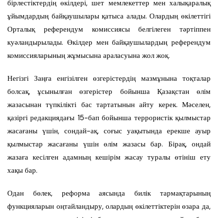
бірлестіктердің өкілдері, шет мемлекеттер мен халықаралық
ұйымдардың байқаушылары қатыса алады. Олардың өкілеттігі
Орталық референдум комиссиясы белгілеген тәртіппен
куәландырылады. Өкілдер мен байқаушылардың референдум
комиссияларының жұмысына араласуына жол жоқ.
Негізгі Заңға енгізілген өзгерістердің мазмұнына тоқталар
болсақ, ұсынылған өзгерістер бойынша Қазақстан өлім
жазасынан түпкілікті бас тартатынын айту керек. Мәселен,
қазіргі редакциядағы 15-бап бойынша террористік қылмыстар
жасағаны үшін, сондай-ақ, соғыс уақытында ерекше ауыр
қылмыстар жасағаны үшін өлім жазасы бар. Бірақ, ондай
жазаға кесілген адамның кешірім жасау туралы өтініш ету
хақы бар.
Одан бөлек, реформа аясында билік тармақтарының
функцияларын оңтайландыру, олардың өкілеттіктерін өзара да,