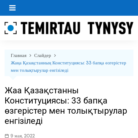
перейти
к
содержанию
Главная
Слайдер
Жаңа Қазақстанның Конституциясы: 33 бапқа өзгерістер
мен толықтырулар енгізіледі
Жаңа Қазақстанның
Конституциясы: 33 бапқа
өзгерістер мен толықтырулар
енгізіледі
9 мая, 2022