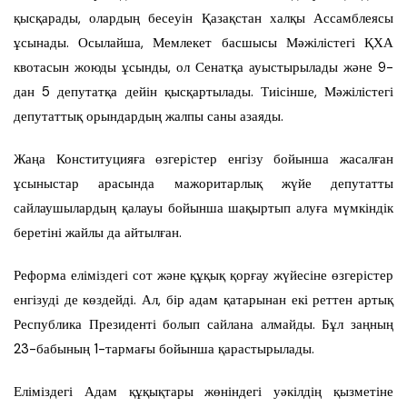
қысқарады, олардың бесеуін Қазақстан халқы Ассамблеясы
ұсынады. Осылайша, Мемлекет басшысы Мәжілістегі ҚХА
квотасын жоюды ұсынды, ол Сенатқа ауыстырылады және 9-
дан 5 депутатқа дейін қысқартылады. Тиісінше, Мәжілістегі
депутаттық орындардың жалпы саны азаяды.
Жаңа Конституцияға өзгерістер енгізу бойынша жасалған
ұсыныстар арасында мажоритарлық жүйе депутатты
сайлаушылардың қалауы бойынша шақыртып алуға мүмкіндік
беретіні жайлы да айтылған.
Реформа еліміздегі сот және құқық қорғау жүйесіне өзгерістер
енгізуді де көздейді. Ал, бір адам қатарынан екі реттен артық
Республика Президенті болып сайлана алмайды. Бұл заңның
23-бабының 1-тармағы бойынша қарастырылады.
Еліміздегі Адам құқықтары жөніндегі уәкілдің қызметіне