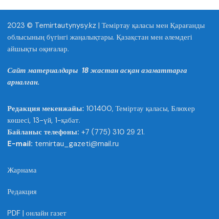
2023 © Temirtautynysy.kz | Теміртау қаласы мен Қарағанды
облысының бүгінгі жаңалықтары. Қазақстан мен әлемдегі
айшықты оқиғалар.
Сайт материалдары 18 жастан асқан азаматтарға
арналған.
Редакция мекенжайы:
101400, Теміртау қаласы, Блюхер
көшесі, 13-үй, 1-қабат.
Байланыс телефоны:
+7 (775) 310 29 21.
E-mail:
temirtau_gazeti@mail.ru
Жарнама
Редакция
PDF | онлайн газет