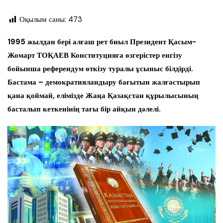
Оқылым саны:
473
1995 жылдан бері алғаш рет биыл
Президент Қасым-
Жомарт ТОҚАЕВ Конституцияға өзгерістер енгізу
бойынша референдум өткізу туралы ұсыныс білдірді.
Бастама – демократияландыру бағытын жалғастырып
қана қоймай, елімізде Жаңа Қазақстан құрылысының
басталып кеткенінің тағы бір айқын дәлелі.