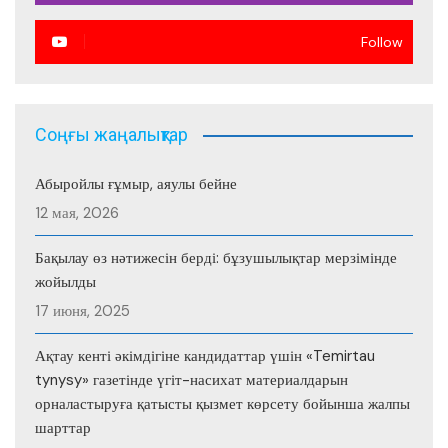
Follow
Соңғы жаңалықтар
Абыройлы ғұмыр, аяулы бейне
12 мая, 2026
Бақылау өз нәтижесін берді: бұзушылықтар мерзімінде
жойылды
17 июня, 2025
Ақтау кенті әкімдігіне кандидаттар үшін «Temirtau
tynysy» газетінде үгіт-насихат материалдарын
орналастыруға қатысты қызмет көрсету бойынша жалпы
шарттар