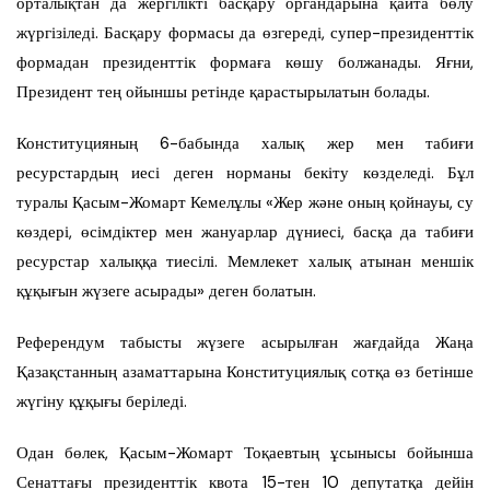
орталықтан да жергілікті басқару органдарына қайта бөлу
жүргізіледі. Басқару формасы да өзгереді, супер-президенттік
формадан президенттік формаға көшу болжанады. Яғни,
Президент тең ойыншы ретінде қарастырылатын болады.
Конституцияның 6-бабында халық жер мен табиғи
ресурстардың иесі деген норманы бекіту көзделеді. Бұл
туралы Қасым-Жомарт Кемелұлы «Жер және оның қойнауы, су
көздері, өсімдіктер мен жануарлар дүниесі, басқа да табиғи
ресурстар халыққа тиесілі. Мемлекет халық атынан меншік
құқығын жүзеге асырады» деген болатын.
Референдум табысты жүзеге асырылған жағдайда Жаңа
Қазақстанның азаматтарына Конституциялық сотқа өз бетінше
жүгіну құқығы беріледі.
Одан бөлек, Қасым-Жомарт Тоқаевтың ұсынысы бойынша
Сенаттағы президенттік квота 15-тен 10 депутатқа дейін