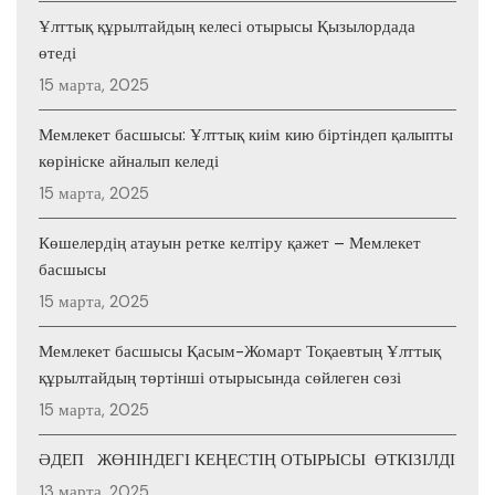
Ұлттық құрылтайдың келесі отырысы Қызылордада
өтеді
15 марта, 2025
Мемлекет басшысы: Ұлттық киім кию біртіндеп қалыпты
көрініске айналып келеді
15 марта, 2025
Көшелердің атауын ретке келтіру қажет – Мемлекет
басшысы
15 марта, 2025
Мемлекет басшысы Қасым-Жомарт Тоқаевтың Ұлттық
құрылтайдың төртінші отырысында сөйлеген сөзі
15 марта, 2025
ӘДЕП ЖӨНІНДЕГІ КЕҢЕСТІҢ ОТЫРЫСЫ ӨТКІЗІЛДІ
13 марта, 2025