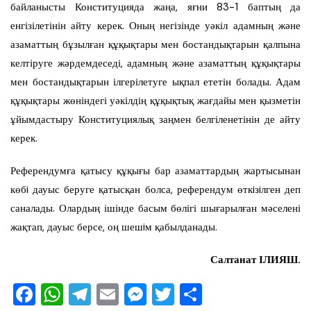
байланысты Конституцияда жаңа, яғни 83-1 баптың да
енгізілетінін айту керек. Оның негізінде уәкіл адамның және
азаматтың бұзылған құқықтары мен бостандықтарын қалпына
келтіруге жәрдемдеседі, адамның және азаматтың құқықтары
мен бостандықтарын ілгерілетуге ықпал ететін болады. Адам
құқықтары жөніндегі уәкілдің құқықтық жағдайы мен қызметін
ұйымдастыру Конституциялық заңмен белгіленетінін де айту
керек.
Референдумға қатысу құқығы бар азаматтардың жартысынан
көбi дауыс беруге қатысқан болса, референдум өткiзiлген деп
саналады. Олардың ішінде басым бөлігі шығарылған мәселені
жақтап, дауыс берсе, оң шешiм қабылданады.
Салтанат ІЛИЯШ.
F
W
T
E
M
T
О