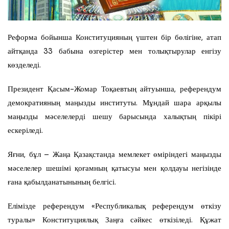
Реформа бойынша Конституцияның үштен бір бөлігіне, атап
айтқанда 33 бабына өзгерістер мен толықтырулар енгізу
көзделеді.
Президент Қасым-Жомар Тоқаевтың айтуынша, референдум
демократияның маңызды институты. Мұндай шара арқылы
маңызды мәселелерді шешу барысында халықтың пікірі
ескеріледі.
Яғни, бұл – Жаңа Қазақстанда мемлекет өміріндегі маңызды
мәселелер шешімі қоғамның қатысуы мен қолдауы негізінде
ғана қабылданатынының белгісі.
Елімізде референдум «Республикалық референдум өткізу
туралы» Конституциялық Заңға сәйкес өткізіледі. Құжат