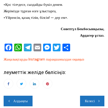
«Қос тіл»десе, сыздайды бүкіл денем.
Жерімізде тұрған өзге ұлыстарға,
«Үйренсін, қазақ тілін, білсін! — дер ем».
Советгүл Бекбосынқызы,
Ардагер ұстаз.
F
W
T
E
M
T
О
a
h
el
m
e
wi
тп
Жаңалықтарды Instagram парақшамыздан оқыңыз
c
at
e
ai
ss
tt
ра
e
s
gr
l
e
er
ви
Әлеуметтік желіде бөлісіңіз:
b
A
a
n
ть
o
p
m
g
o
p
er
Навигация
k
Алдыңғы
Келесі