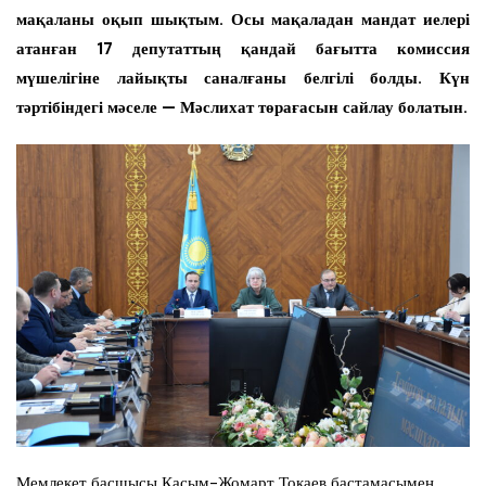
мақаланы оқып шықтым. Осы мақаладан мандат иелері
атанған 17 депутаттың қандай бағытта комиссия
мүшелігіне лайықты саналғаны белгілі болды. Күн
тәртібіндегі мәселе — Мәслихат төрағасын сайлау болатын.
Мемлекет басшысы Қасым-Жомарт Тоқаев бастамасымен