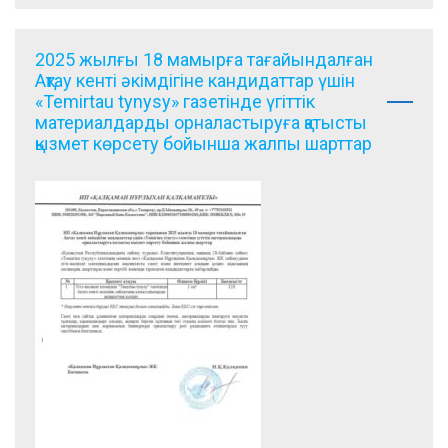
2025 жылғы 18 мамырға тағайындалған
Ақтау кенті әкімдігіне кандидаттар үшін
«Temirtau tynysy» газетінде үгіттік
материалдарды орналастыруға қатысты
қызмет көрсету бойынша жалпы шарттар