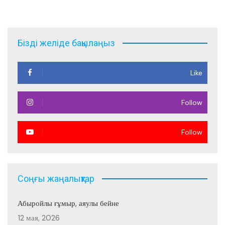
по
записям
Бізді желіде бақылаңыз
Like
Follow
Follow
Соңғы жаңалықтар
Абыройлы ғұмыр, аяулы бейне
12 мая, 2026