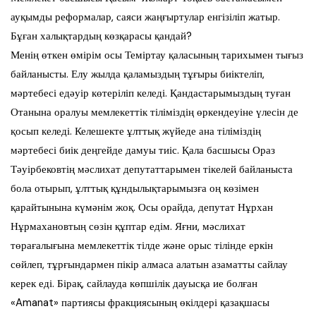
ауқымды реформалар, саяси жаңғыртулар енгізіліп жатыр.
Бұған халықтардың көзқарасы қандай?
Менің өткен өмірім осы Теміртау қаласының тарихымен тығыз
байланысты. Елу жылда қаламыздың тұғыры биіктеліп,
мәртебесі едәуір көтеріліп келеді. Қандастарымыздың туған
Отанына оралуы мемлекеттік тіліміздің өркендеуіне үлесін де
қосып келеді. Келешекте ұлттық жүйеде ана тіліміздің
мәртебесі биік деңгейде дамуы тиіс. Қала басшысы Ораз
Тәуірбековтің мәслихат депутаттарымен тікелей байланыста
бола отырып, ұлттық құндылықтарымызға оң көзімен
қарайтынына күмәнім жоқ. Осы орайда, депутат Нұрхан
Нұрмахановтың сөзін құптар едім. Яғни, мәслихат
төрағалығына мемлекеттік тілде және орыс тілінде еркін
сөйлеп, тұрғындармен пікір алмаса алатын азаматты сайлау
керек еді. Бірақ, сайлауда көпшілік дауысқа ие болған
«Amanat» партиясы фракциясының өкілдері қазақшасы