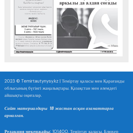
2023 © Temirtautynysy.kz | Теміртау қаласы мен Қарағанды
облысының бүгінгі жаңалықтары. Қазақстан мен әлемдегі
айшықты оқиғалар.
Сайт материалдары 18 жастан асқан азаматтарға
арналған.
Редакция мекенжайы:
101400, Теміртау қаласы, Блюхер