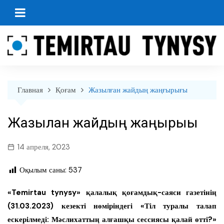
перейти
к
содержанию
Главная
Қоғам
Жазылған жайдың жаңғырығы
Жазылған жайдың жаңғырығы
14 апреля, 2023
Оқылым саны:
537
«Temirtau tynysy» қалалық қоғамдық-саяси газетінің
(31.03.2023) кезекті нөміріндегі «Тіл туралы талап
ескерілмеді: Мәслихаттың алғашқы сессиясы қалай өтті?»