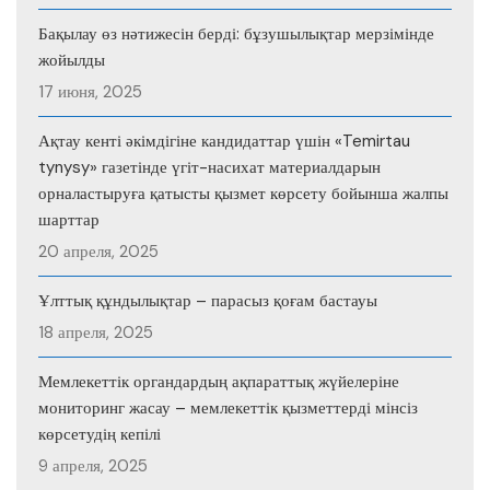
Бақылау өз нәтижесін берді: бұзушылықтар мерзімінде
жойылды
17 июня, 2025
Ақтау кенті әкімдігіне кандидаттар үшін «Temirtau
tynysy» газетінде үгіт-насихат материалдарын
орналастыруға қатысты қызмет көрсету бойынша жалпы
шарттар
20 апреля, 2025
Ұлттық құндылықтар – парасыз қоғам бастауы
18 апреля, 2025
Мемлекеттік органдардың ақпараттық жүйелеріне
мониторинг жасау – мемлекеттік қызметтерді мінсіз
көрсетудің кепілі
9 апреля, 2025