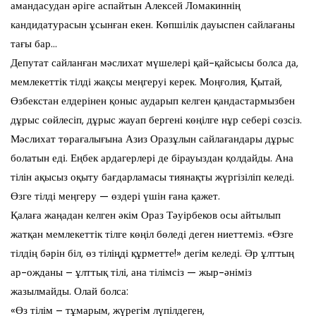
амандасудан әріге аспайтын Алексей Ломакиннің
кандидатурасын ұсынған екен. Көпшілік дауыспен сайлағаны
тағы бар…
Депутат сайланған мәслихат мүшелері қай-қайсысы болса да,
мемлекеттік тілді жақсы меңгеруі керек. Моңғолия, Қытай,
Өзбекстан елдерінен қоныс аударып келген қандастармызбен
дұрыс сөйлесіп, дұрыс жауап бергені көңілге нұр себері сөзсіз.
Мәслихат төрағалығына Азиз Оразұлын сайлағандары дұрыс
болатын еді. Еңбек ардагерлері де бірауыздан қолдайды. Ана
тілін ақысыз оқыту бағдарламасы тиянақты жүргізіліп келеді.
Өзге тілді меңгеру — өздері үшін ғана қажет.
Қалаға жаңадан келген әкім Ораз Тәуірбеков осы айтылып
жатқан мемлекеттік тілге көңіл бөледі деген ниеттеміз. «Өзге
тілдің бәрін біл, өз тіліңді құрметте!» дегім келеді. Әр ұлттың
ар-ожданы – ұлттық тілі, ана тілімсіз — жыр-әніміз
жазылмайды. Олай болса:
«Өз тілім – тұмарым, жүрегім лүпілдеген,