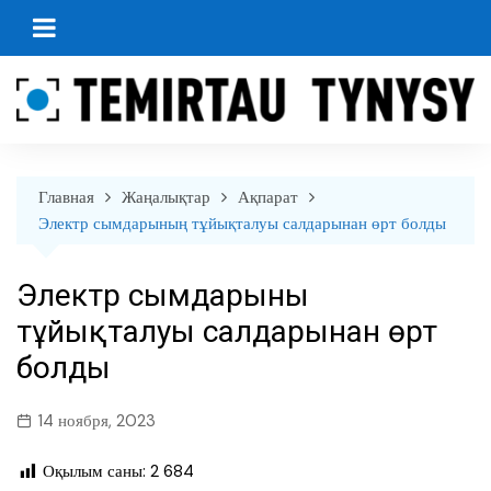
перейти
к
содержанию
Главная
Жаңалықтар
Ақпарат
Электр сымдарының тұйықталуы салдарынан өрт болды
Электр сымдарының
тұйықталуы салдарынан өрт
болды
14 ноября, 2023
Оқылым саны:
2 684