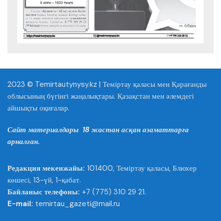
2023 © Temirtautynysy.kz | Теміртау қаласы мен Қарағанды
облысының бүгінгі жаңалықтары. Қазақстан мен әлемдегі
айшықты оқиғалар.
Сайт материалдары 18 жастан асқан азаматтарға
арналған.
Редакция мекенжайы:
101400, Теміртау қаласы, Блюхер
көшесі, 13-үй, 1-қабат.
Байланыс телефоны:
+7 (775) 310 29 21.
E-mail:
temirtau_gazeti@mail.ru