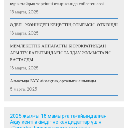
құрылтайдың төртінші отырысында сөйлеген сөзі
15 марта, 2025
ӘДЕП ЖӨНІНДЕГІ КЕҢЕСТІҢ ОТЫРЫСЫ ӨТКІЗІЛДІ
13 марта, 2025
МЕМЛЕКЕТТІК АППАРАТТЫ БЮРОКРАТИЯДАН
АРЫЛТУ БАҒЫТЫНДАҒЫ ТАЛДАУ ЖҰМЫСТАРЫ
БАСТАЛДЫ
13 марта, 2025
Алматыда БҰҰ аймақтық орталығы ашылады
5 марта, 2025
2025 жылғы 18 мамырға тағайындалған
Ақтау кенті әкімдігіне кандидаттар үшін
«Temirtau tynysy» газетінде үгіттік