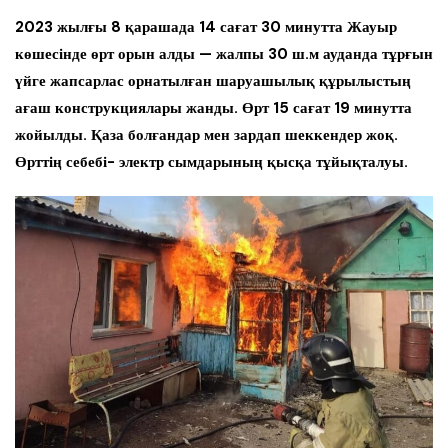
2023 жылғы 8 қарашада 14 сағат 30 минутта Жауыр
көшесінде өрт орын алды
— жалпы 30 ш.м ауданда тұрғын
үйге жапсарлас орнатылған шаруашылық
құрылыстың
ағаш конструкциялары жанды. Өрт 15 сағат 19 минутта
жойылды.
Қаза болғандар мен зардап шеккендер жоқ.
Өрттің себебі- электр
сымдарының қысқа тұйықталуы.