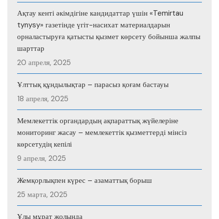
Ақтау кенті әкімдігіне кандидаттар үшін «Temirtau
tynysy» газетінде үгіт-насихат материалдарын
орналастыруға қатысты қызмет көрсету бойынша жалпы
шарттар
20 апреля, 2025
Ұлттық құндылықтар – парасыз қоғам бастауы
18 апреля, 2025
Мемлекеттік органдардың ақпараттық жүйелеріне
мониторинг жасау – мемлекеттік қызметтерді мінсіз
көрсетудің кепілі
9 апреля, 2025
Жемқорлықпен күрес – азаматтық борыш
25 марта, 2025
Ұлы мұрат жолында