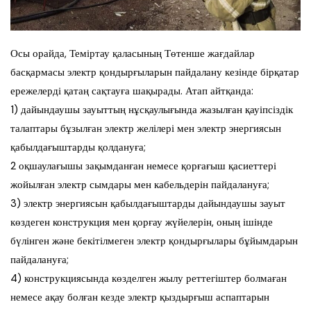
Осы орайда, Теміртау қаласының Төтенше жағдайлар
басқармасы электр қондырғыларын пайдалану кезінде бірқатар
ережелерді қатаң сақтауға шақырады. Атап айтқанда:
1) дайындаушы зауыттың нұсқаулығында жазылған қауіпсіздік
талаптары бұзылған электр желілері мен электр энергиясын
қабылдағыштарды қолдануға;
2 оқшаулағышы зақымданған немесе қорғағыш қасиеттері
жойылған электр сымдары мен кабельдерін пайдалануға;
3) электр энергиясын қабылдағыштарды дайындаушы зауыт
көздеген конструкция мен қорғау жүйелерін, оның ішінде
бүлінген және бекітілмеген электр қондырғылары бұйымдарын
пайдалануға;
4) конструкциясында көзделген жылу реттегіштер болмаған
немесе ақау болған кезде электр қыздырғыш аспаптарын