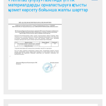
материалдарды орналастыруға қатысты
қызмет көрсету бойынша жалпы шарттар