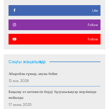
Like
Follow
Follow
Соңғы жаңалықтар
Абыройлы ғұмыр, аяулы бейне
12 мая, 2026
Бақылау өз нәтижесін берді: бұзушылықтар мерзімінде
жойылды
17 июня, 2025