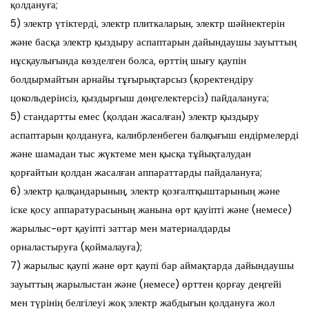
қолдануға;
5) электр үтіктерді, электр плиткаларын, электр шәйнектерін
және басқа электр қыздыру аспаптарын дайындаушы зауыттың
нұсқаулығында көзделген болса, өрттің шығу қаупін
болдырмайтын арнайы тұғырықтарсыз (қоректендіру
цокольдерінсіз, қыздырғыш дөңгелектерсіз) пайдалануға;
5) стандартты емес (қолдан жасалған) электр қыздыру
аспаптарын қолдануға, калибрленбеген балқығыш ендірмелерді
және шамадан тыс жүктеме мен қысқа тұйықталудан
қорғайтын қолдан жасалған аппараттарды пайдалануға;
6) электр қалқандарының, электр қозғалтқыштарының және
іске қосу аппаратурасының жанына өрт қауіпті және (немесе)
жарылыс-өрт қауіпті заттар мен материалдарды
орналастыруға (қоймалауға);
7) жарылыс қаупі және өрт қаупі бар аймақтарда дайындаушы
зауыттың жарылыстан және (немесе) өрттен қорғау деңгейі
мен түрінің белгілеуі жоқ электр жабдығын қолдануға жол