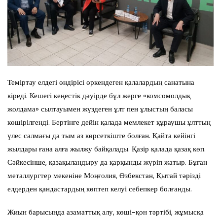
Теміртау елдегі өндірісі өркендеген қалалардың санатына
кіреді. Кешегі кеңестік дәуірде бұл жерге «комсомолдық
жолдама» сылтауымен жүздеген ұлт пен ұлыстың баласы
көшірілгенді. Бертінге дейін қалада мемлекет құраушы ұлттың
үлес салмағы да тым аз көрсеткіште болған. Қайта кейінгі
жылдары ғана алға жылжу байқалады. Қазір қалада қазақ көп.
Сәйкесінше, қазақыландыру да қарқынды жүріп жатыр. Бұған
металлургтер мекеніне Моңғолия, Өзбекстан, Қытай тәрізді
елдерден қандастардың көптеп келуі себепкер болғанды.
Жиын барысында азаматтық алу, көші-қон тәртібі, жұмысқа