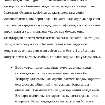
адамдарға заң бойынша кеңес беріп, қолдау көрсетер орын
болмаған. Осының кесірінен арадағы делдалға сеніп,
миллиондаған ақша беріп алданып қалған адамдар да бар екен.
Егер қандастардың келуі елдің демографиялық ахуалы мен ішкі
тұрақтылығы үшін маңызды үдеріс дер болсақ, онда
алаяқтардың әрекеті мемлекеттік саясатқа жасалған қастандық
ретінде бағалануы тиіс. Өйткені, туған топыраққа келіп
тоналған адамның оқиғасын есіген арғы беттегі ағайынның
көшуге деген ынтасы азайып, көңіліне қорқыныш ұялары анық.
Бізде уатсап месенджерінде түрлі мемлекеттерден
келген қандастармен ашылған қаншама чат бар.
Теміртау қаласының әкімдігіне рахмет, қолдау көрсетіп,
осы Достық үйінен кабинет ұсынды. Қарағанды
облысына 11 мемлекеттен қандастар көшіп келеді екен.
Біз барлығымен тығыз қарым-қатынаста жұмыс істеп
отырмыз. Бірақ, құқықтық сауаттылықтың болмауы