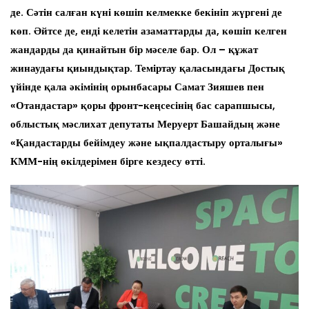
де. Сәтін салған күні көшіп келмекке бекініп жүргені де
көп. Әйтсе де, енді келетін азаматтарды да, көшіп келген
жандарды да қинайтын бір мәселе бар. Ол – құжат
жинаудағы қиындықтар. Теміртау қаласындағы Достық
үйінде қала әкімінің орынбасары Самат Зияшев пен
«Отандастар» қоры фронт-кеңсесінің бас сарапшысы,
облыстық мәслихат депутаты Меруерт Башайдың және
«Қандастарды бейімдеу және ықпалдастыру орталығы»
КММ-нің өкілдерімен бірге кездесу өтті.