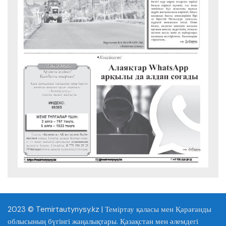
2023 © Temirtautynysy.kz | Теміртау қаласы мен Қарағанды
облысының бүгінгі жаңалықтары. Қазақстан мен әлемдегі