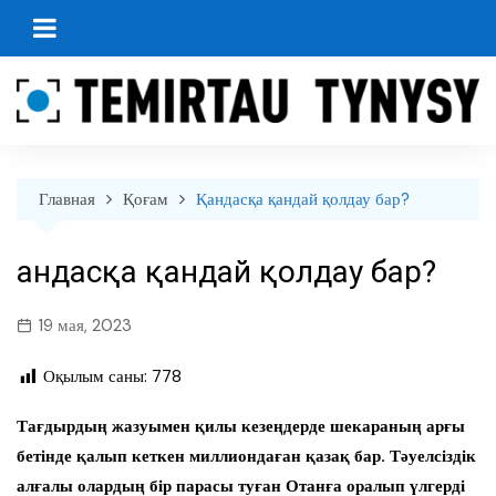
перейти
к
содержанию
Главная
Қоғам
Қандасқа қандай қолдау бар?
Қандасқа қандай қолдау бар?
19 мая, 2023
Оқылым саны:
778
Тағдырдың жазуымен қилы кезеңдерде шекараның арғы
бетінде қалып кеткен миллиондаған қазақ бар. Тәуелсіздік
алғалы олардың бір парасы туған Отанға оралып үлгерді