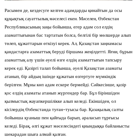
Расымен де, кездесуге келген адамдарды қинайтын да осы
құқықтық сауаттылық мәселесі екен. Мәселен, Өзбекстан
Республикасының заңы бойынша, егер адам сол елдің
азаматтығынан бас тартатын болса, белгілі бір мөлшерде алып
төлеп, құжаттарын өткізуі керек. Ал, Қазақстан заңнамасы
қандастарға азаматтық беруді біршама жеңілдетті. Яғни, бұрын
азаматтық алу үшін әуелі өзге елдің азаматтығын тапсыру
керек еді. Қазіргі талап бойынша, әуелі Қазақстан азаматы
атанып, бір айдың ішінде құжатын өзгертуге мүмкіндік
берілген. Мұны көп адам ескере бермейді. Сәйкесінше, қазір
қос елдің азаматы атанып жүргендер бар. Бұл біріншіден
қылмыстық жауапкершілікке алып келеді. Екіншіден, ол
кісілердің Өзбекстанда туған-туысы бар. Қазақылық салты
бойынша қуаныш пен қайғыда барып, араласып тұрғысы
келеді. Бірақ, әлгі құжат мәселесіндегі қиындыққа байланысты
шекарадан шыға алмай қалған.