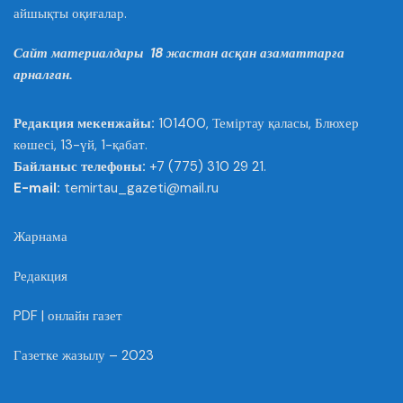
айшықты оқиғалар.
Сайт материалдары 18 жастан асқан азаматтарға
арналған.
Редакция мекенжайы:
101400, Теміртау қаласы, Блюхер
көшесі, 13-үй, 1-қабат.
Байланыс телефоны:
+7 (775) 310 29 21.
E-mail:
temirtau_gazeti@mail.ru
Жарнама
Редакция
PDF | онлайн газет
Газетке жазылу – 2023