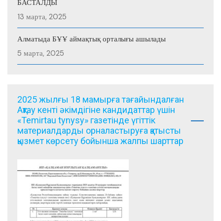
БАСТАЛДЫ
13 марта, 2025
Алматыда БҰҰ аймақтық орталығы ашылады
5 марта, 2025
2025 жылғы 18 мамырға тағайындалған
Ақтау кенті әкімдігіне кандидаттар үшін
«Temirtau tynysy» газетінде үгіттік
материалдарды орналастыруға қатысты
қызмет көрсету бойынша жалпы шарттар