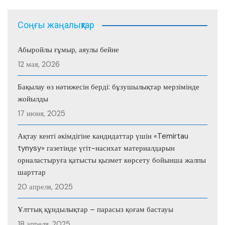
Соңғы жаңалықтар
Абыройлы ғұмыр, аяулы бейне
12 мая, 2026
Бақылау өз нәтижесін берді: бұзушылықтар мерзімінде
жойылды
17 июня, 2025
Ақтау кенті әкімдігіне кандидаттар үшін «Temirtau
tynysy» газетінде үгіт-насихат материалдарын
орналастыруға қатысты қызмет көрсету бойынша жалпы
шарттар
20 апреля, 2025
Ұлттық құндылықтар – парасыз қоғам бастауы
18 апреля, 2025