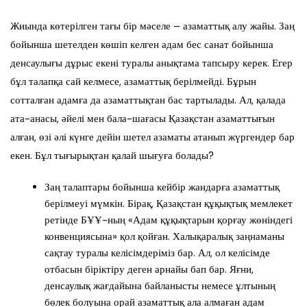
Жиында көтерілген тағы бір мәселе – азаматтық алу жайы. Заң
бойынша шетелден көшіп келген адам бес санат бойынша
денсаулығы дұрыс екені туралы анықтама тапсыру керек. Егер
бұл талапқа сай келмесе, азаматтық берілмейді. Бұрын
сотталған адамға да азаматтықтан бас тартылады. Ал, қалада
ата-анасы, әйелі мен бала-шағасы Қазақстан азаматтығын
алған, өзі әлі күнге дейін шетел азаматы атанып жүргендер бар
екен. Бұл тығырықтан қалай шығуға болады?
Заң талаптары бойынша кейбір жандарға азаматтық
берілмеуі мүмкін. Бірақ, Қазақстан құқықтық мемлекет
ретінде БҰҰ-ның «Адам құқықтарын қорғау жөніндегі
конвенциясына» қол қойған. Халықаралық заңнаманы
сақтау туралы келісімдеріміз бар. Ал, ол келісімде
отбасын біріктіру деген арнайы бап бар. Яғни,
денсаулық жағдайына байланысты немесе ұлтының
бөлек болуына орай азаматтық ала алмаған адам