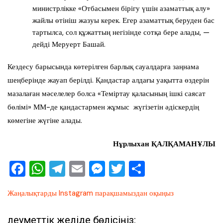
министрлікке «Отбасымен бірігу үшін азаматтық алу»
жайлы өтініш жазуы керек. Егер азаматтық беруден бас
тартылса, сол құжаттың негізінде сотқа бере алады, —
дейді Меруерт Башай.
Кездесу барысында көтерілген барлық сауалдарға заңнама
шеңберінде жауап берілді. Қандастар алдағы уақытта өздерін
мазалаған мәселелер болса «Теміртау қаласының ішкі саясат
бөлімі» ММ-де қандастармен жұмыс жүгізетін әдіскердің
көмегіне жүгіне алады.
Нұрлыхан ҚАЛҚАМАНҰЛЫ
F
W
T
E
M
T
О
a
h
el
m
e
wi
тп
Жаңалықтарды Instagram парақшамыздан оқыңыз
c
at
e
ai
ss
tt
ра
e
s
gr
l
e
er
ви
Әлеуметтік желіде бөлісіңіз: