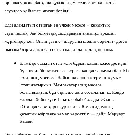
орналасу және басқа да құқықтық мәселелерге қатысты
сауалдар қойылып, жауап берілді.
Елді алаңдатып отырған ең үлкен мәселе – құқықтық
сауаттылық. Заң білмеудің салдарынан айыппұл арқалап
жүргендер көп. Оның үстіне «шаруаны шешіп беремін» деген
пысықайларға алып сан соғып қалғандары да қаншама.
Елімізде осыдан отыз жыл бұрын көшіп келсе де, күні
бүгінге дейін құжатсыз жүрген қандастарымыз бар. Біз
солардың мәселесі бойынша елшіліктермен жұмыс
істеп жатырмыз. Мемлекетаралық мәселе
болғандықтан, бұл бірнеше айға созылатын іс. Кейде
жылдар бойы күтетін кездеріміз болады. Жалпы
«Отандастар» қоры құрылғалы 6 мың адамның
құжатын әзірлеуге көмек көрсеттік, — дейді Меруерт
Башай.
Оның айтуынша, бұрын тарихи отанына көшіп келген