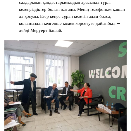
салдарынан қандастарымыздың арасында түрлі
келеңсіздіктер болып жатады. Менің телефоным қашан
да қосулы. Егер кеңес сұрап келетін адам болса,
қолымыздан келгенше көмек көрсетуге дайынбыз, —
дейді Меруерт Башай.