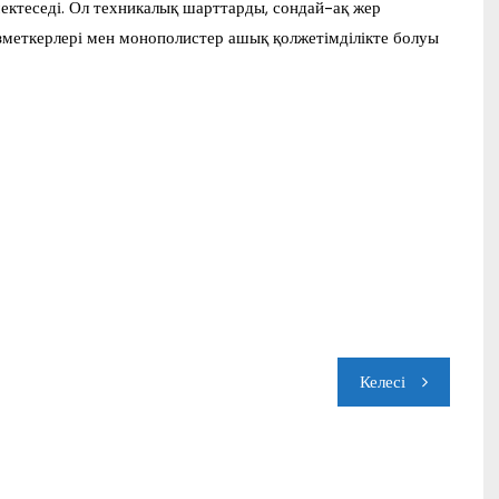
ектеседі. Ол техникалық шарттарды, сондай-ақ жер
ызметкерлері мен монополистер ашық қолжетімділікте болуы
Келесі