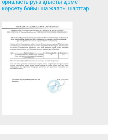
орналастыруға қатысты қызмет
көрсету бойынша жалпы шарттар