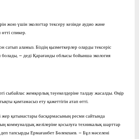
н жою үшін экологтар тексеру кезінде аудио және
 өтті спикер.
он сатып аламыз. Біздің қызметкерлер оларды тексеріс
н болады, – деді Қарағанды облысы бойынша экология
егі сыбайлас жемқорлық тәуекелдеріне талдау жасалды. Өңір
қты қамтамасыз ету қажеттігін атап өтті.
імі жер қатынастары басқармасының ресми сайтында
ның коммуналдық желілеріне қосылуға техникалық шарттар
– деп тапсырды Ермағанбет Бөлекпаев. – Бұл мәселені