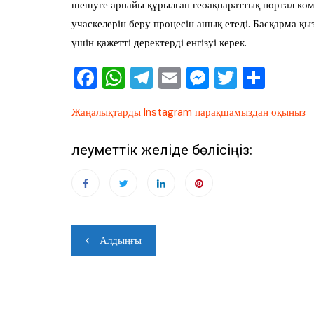
шешуге арнайы құрылған геоақпараттық портал көм
учаскелерін беру процесін ашық етеді. Басқарма қ
үшін қажетті деректерді енгізуі керек.
F
W
T
E
M
T
О
a
h
el
m
e
wi
тп
Жаңалықтарды Instagram парақшамыздан оқыңыз
c
at
e
ai
ss
tt
ра
e
s
gr
l
e
er
ви
Әлеуметтік желіде бөлісіңіз:
b
A
a
n
ть
o
p
m
g
o
p
er
k
Навигация
Алдыңғы
по
записям