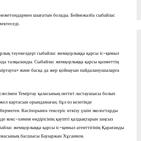
йнежетондармен шығатын болады. Бейнежазба сыбайлас
ектеседі.
орлық тәуекелдері сыбайлас жемқорлыққа қарсы іс-қимыл
ында талқыланды. Сыбайлас жемқорлыққа қарсы қызметтің
міртауға» және басқа да жер қойнауын пайдаланушыларға
есімен Теміртау қаласының негізгі ластаушысы болып
жол картасын орындамаған, бұл өз кезегінде
рмеген. Кәсіпорынға тексеріс өткізу үшін экологтарды
е кокс-химия өндірісінің қауіпті қалдықтарын заңсыз
байлас жемқорлыққа қарсы іс-қимыл агенттігінің Қарағанды
армасының басшысы Бауыржан Хұсаинов.