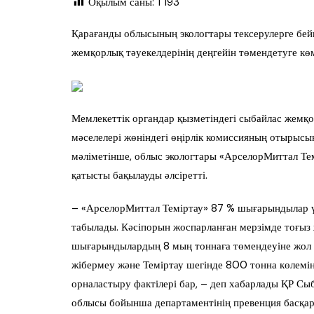
Оқылым саны:
1 193
Қарағанды облысының экологтары тексерулерге бе
жемқорлық тәуекелдерінің деңгейін төмендетуге көм
Мемлекеттік органдар қызметіндегі сыбайлас жемқ
мәселелері жөніндегі өңірлік комиссияның отырыс
мәліметінше, облыс экологтары «АрселорМиттал Те
қатысты бақылауды әлсіретті.
– «АрселорМиттал Теміртау» 87 % шығарындылар үл
табылады. Кәсіпорын жоспарланған мерзімде тоғыз 
шығарындылардың 8 мың тоннаға төмендеуіне жол бе
жібермеу және Теміртау шегінде 800 тонна көлемінд
орналастыру фактілері бар, – деп хабарлады ҚР Сы
облысы бойынша департаментінің превенция басқ