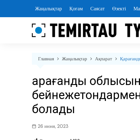
перейти
Жаңалықтар
Қоғам
Саясат
Өзекті
Ма
к
содержанию
Главная
Жаңалықтар
Ақпарат
Қарағанд
Қарағанды облысы
бейнежетондармен
болады
26 июня, 2023