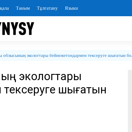
қала
Таным
Тұлғатану
Языки
ы облысының экологтары бейнежетондармен тексеруге шығатын бо
ның экологтары
 тексеруге шығатын