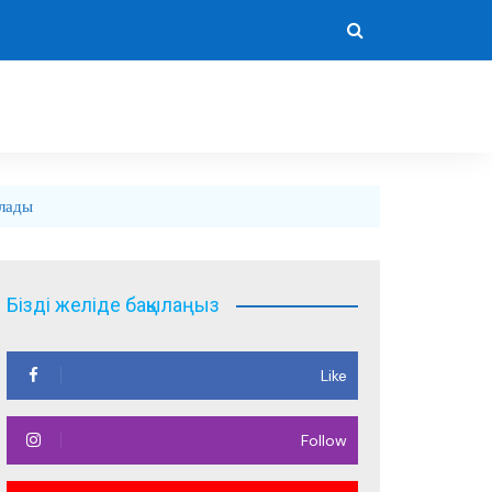
лады
Бізді желіде бақылаңыз
Like
Follow