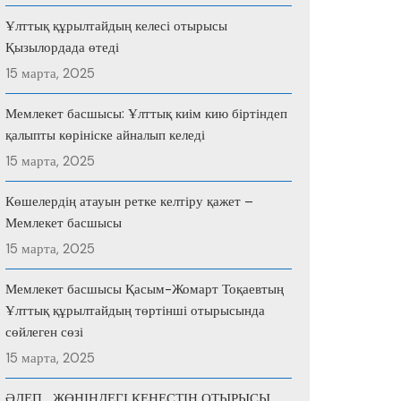
Ұлттық құрылтайдың келесі отырысы
Қызылордада өтеді
15 марта, 2025
Мемлекет басшысы: Ұлттық киім кию біртіндеп
қалыпты көрініске айналып келеді
15 марта, 2025
Көшелердің атауын ретке келтіру қажет –
Мемлекет басшысы
15 марта, 2025
Мемлекет басшысы Қасым-Жомарт Тоқаевтың
Ұлттық құрылтайдың төртінші отырысында
сөйлеген сөзі
15 марта, 2025
ӘДЕП ЖӨНІНДЕГІ КЕҢЕСТІҢ ОТЫРЫСЫ