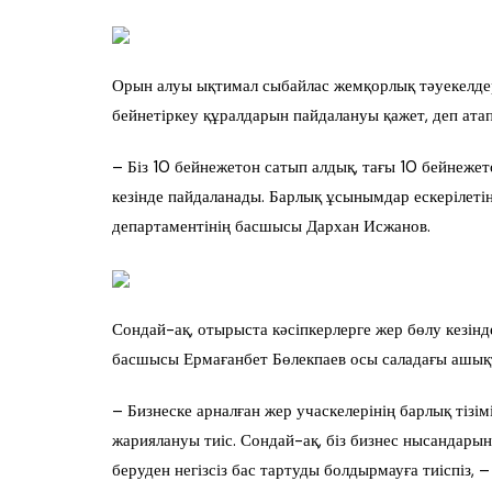
Орын алуы ықтимал сыбайлас жемқорлық тәуекелдері
бейнетіркеу құралдарын пайдалануы қажет, деп атап
– Біз 10 бейнежетон сатып алдық, тағы 10 бейнежет
кезінде пайдаланады. Барлық ұсынымдар ескерілеті
департаментінің басшысы Дархан Исжанов.
Сондай-ақ, отырыста кәсіпкерлерге жер бөлу кезінд
басшысы Ермағанбет Бөлекпаев осы саладағы ашықты
– Бизнеске арналған жер учаскелерінің барлық тіз
жариялануы тиіс. Сондай-ақ, біз бизнес нысандары
беруден негізсіз бас тартуды болдырмауға тиіспіз, 