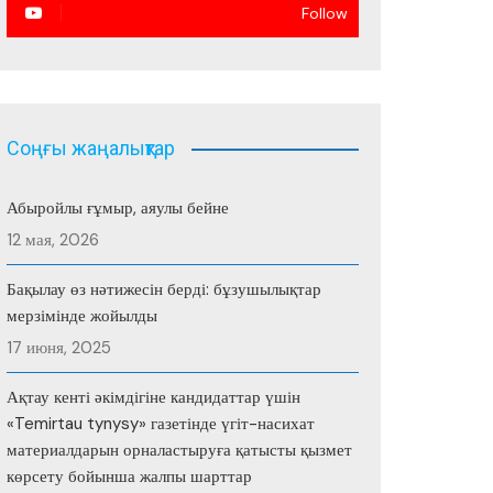
Follow
Соңғы жаңалықтар
Абыройлы ғұмыр, аяулы бейне
12 мая, 2026
Бақылау өз нәтижесін берді: бұзушылықтар
мерзімінде жойылды
17 июня, 2025
Ақтау кенті әкімдігіне кандидаттар үшін
«Temirtau tynysy» газетінде үгіт-насихат
материалдарын орналастыруға қатысты қызмет
көрсету бойынша жалпы шарттар