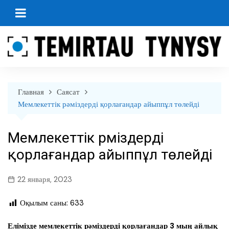
перейти
к
содержанию
Главная
Саясат
Мемлекеттік рәміздерді қорлағандар айыппұл төлейді
Мемлекеттік рәміздерді
қорлағандар айыппұл төлейді
22 января, 2023
Оқылым саны:
633
Елімізде мемлекеттік рәміздерді қорлағандар 3 мың айлық