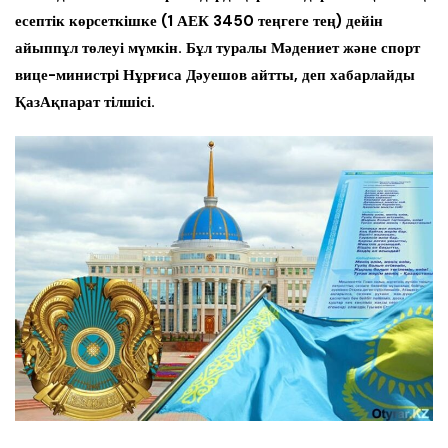
есептік көрсеткішке (1 АЕК 3450 теңгеге тең) дейін
айыппұл төлеуі мүмкін. Бұл туралы Мәдениет және спорт
вице-министрі Нұрғиса Дәуешов айтты, деп хабарлайды
ҚазАқпарат тілшісі.