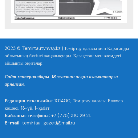
2023 © Temirtautynysy.kz | Теміртау қаласы мен Қарағанды
облысының бүгінгі жаңалықтары. Қазақстан мен әлемдегі
айшықты оқиғалар.
Сайт материалдары 18 жастан асқан азаматтарға
арналған.
Редакция мекенжайы:
101400, Теміртау қаласы, Блюхер
көшесі, 13-үй, 1-қабат.
Байланыс телефоны:
+7 (775) 310 29 21.
E-mail:
temirtau_gazeti@mail.ru