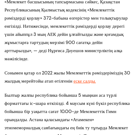
«Мемлекет басшысының тапсырмасына сәйкес, Қазақстан
Республикасының Қылмыстық кодексінің «Мемлекеттік
рәміздерді қорлау» 372-бабына өзгерістер мен толықтырулар
енгізілді. Нәтижесінде, мемлекеттік рәміздерді қорлау дерегі
үшін айыппұл 3 мың АЕК дейін ұлғайтылды және қоғамдық
жұмыстарға тартудың мерзімі 900 сағатқа дейін
арттырылды», — деді Нұрғиса Дәуешов министрліктің алқа
мәжілісінде.
Сонымен қатар ол 2022 жылы Мемлекеттік рәміздеріміздің 30
жылдық мерейтойы атап өтілгенін
еске салды.
Былтыр жалпы республика бойынша 5 мыңнан аса түрлі
форматтағы іс-шара өткізілді. 4 маусым күні бүкіл республика
бойынша бір уақытта сағат 10.00-де Мемлекеттік Гимн
орындалды. Астана қаласындағы «Атамекен»
этномемориалдық саябағындағы ең биік ту тұғырда Мемлекет