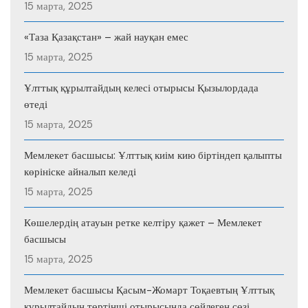
15 марта, 2025
«Таза Қазақстан» – жай науқан емес
15 марта, 2025
Ұлттық құрылтайдың келесі отырысы Қызылордада
өтеді
15 марта, 2025
Мемлекет басшысы: Ұлттық киім кию біртіндеп қалыпты
көрініске айналып келеді
15 марта, 2025
Көшелердің атауын ретке келтіру қажет – Мемлекет
басшысы
15 марта, 2025
Мемлекет басшысы Қасым-Жомарт Тоқаевтың Ұлттық
құрылтайдың төртінші отырысында сөйлеген сөзі