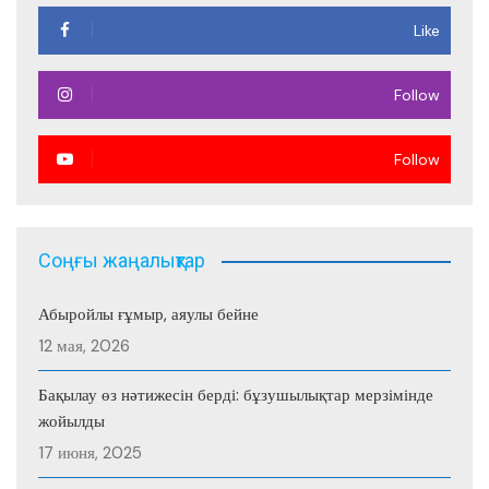
Like
Follow
Follow
Соңғы жаңалықтар
Абыройлы ғұмыр, аяулы бейне
12 мая, 2026
Бақылау өз нәтижесін берді: бұзушылықтар мерзімінде
жойылды
17 июня, 2025