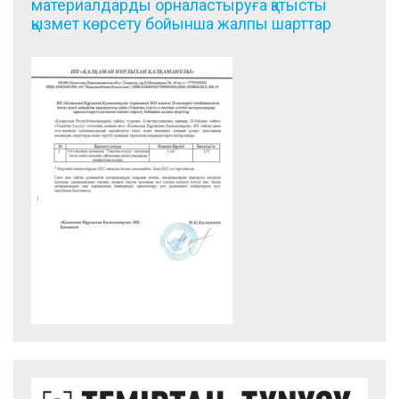
материалдарды орналастыруға қатысты
қызмет көрсету бойынша жалпы шарттар