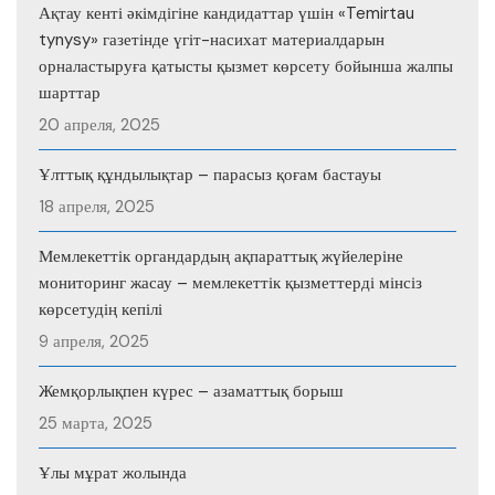
Ақтау кенті әкімдігіне кандидаттар үшін «Temirtau
tynysy» газетінде үгіт-насихат материалдарын
орналастыруға қатысты қызмет көрсету бойынша жалпы
шарттар
20 апреля, 2025
Ұлттық құндылықтар – парасыз қоғам бастауы
18 апреля, 2025
Мемлекеттік органдардың ақпараттық жүйелеріне
мониторинг жасау – мемлекеттік қызметтерді мінсіз
көрсетудің кепілі
9 апреля, 2025
Жемқорлықпен күрес – азаматтық борыш
25 марта, 2025
Ұлы мұрат жолында