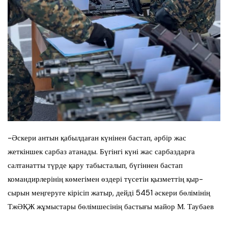
-Әскери антын қабылдаған күнінен бастап, әрбір жас
жеткіншек сарбаз атанады. Бүгінгі күні жас сарбаздарға
салтанатты түрде қару табысталып, бүгіннен бастап
командирлерінің көмегімен өздері түсетін қызметтің қыр-
сырын меңгеруге кірісіп жатыр, дейді 5451 әскери бөлімінің
ТжӘҚЖ жұмыстары бөлімшесінің бастығы майор М. Таубаев