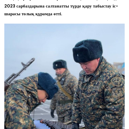
2023 сарбаздарына салтанатты түрде қару табыстау іс-
шарасы толық құрамда өтті.