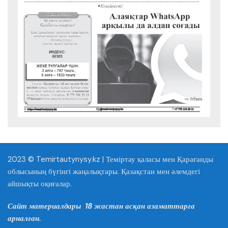
2023 © Temirtautynysy.kz | Теміртау қаласы мен Қарағанды
облысының бүгінгі жаңалықтары. Қазақстан мен әлемдегі
айшықты оқиғалар.
Сайт материалдары 18 жастан асқан азаматтарға
арналған.