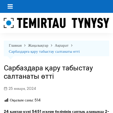
перейти
к
содержанию
Главная
Жаңалықтар
Ақпарат
Сарбаздарға қару табыстау салтанаты өтті
Сарбаздарға қару табыстау
салтанаты өтті
25 января, 2024
Оқылым саны:
514
24 қаңтар күні 5451 әскери бөлімінің саптық алаңында 2-