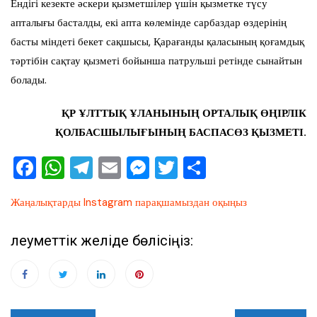
Ендігі кезекте әскери қызметшілер үшін қызметке түсу
апталығы басталды, екі апта көлемінде сарбаздар өздерінің
басты міндеті бекет сақшысы, Қарағанды қаласының қоғамдық
тәртібін сақтау қызметі бойынша патрульші ретінде сынайтын
болады.
ҚР ҰЛТТЫҚ ҰЛАНЫНЫҢ ОРТАЛЫҚ ӨҢІРЛІК
ҚОЛБАСШЫЛЫҒЫНЫҢ БАСПАСӨЗ ҚЫЗМЕТІ.
F
W
T
E
M
T
О
a
h
el
m
e
wi
тп
Жаңалықтарды Instagram парақшамыздан оқыңыз
c
at
e
ai
ss
tt
ра
e
s
gr
l
e
er
ви
Әлеуметтік желіде бөлісіңіз:
b
A
a
n
ть
o
p
m
g
o
p
er