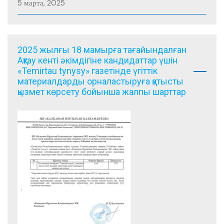
5 марта, 2025
2025 жылғы 18 мамырға тағайындалған
Ақтау кенті әкімдігіне кандидаттар үшін
«Temirtau tynysy» газетінде үгіттік
материалдарды орналастыруға қатысты
қызмет көрсету бойынша жалпы шарттар