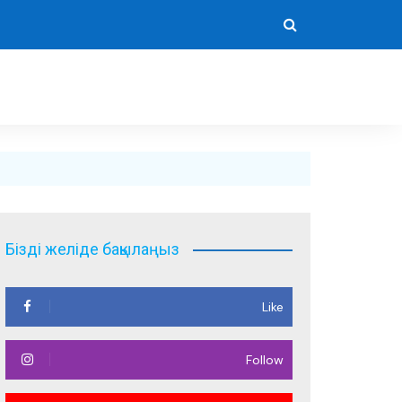
Бізді желіде бақылаңыз
Like
Follow