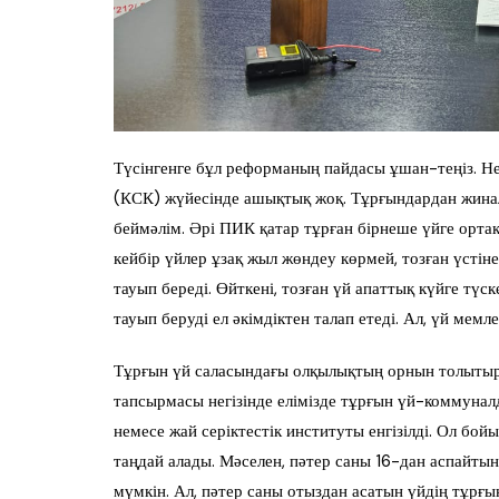
Түсінгенге бұл реформаның пайдасы ұшан-теңіз. Нег
(КСК) жүйесінде ашықтық жоқ. Тұрғындардан жинал
беймәлім. Әрі ПИК қатар тұрған бірнеше үйге ортақ
кейбір үйлер ұзақ жыл жөндеу көрмей, тозған үстін
тауып береді. Өйткені, тозған үй апаттық күйге түс
тауып беруді ел әкімдіктен талап етеді. Ал, үй мем
Тұрғын үй саласындағы олқылықтың орнын толытыр
тапсырмасы негізінде елімізде тұрғын үй-коммунал
немесе жай серіктестік институты енгізілді. Ол б
таңдай алады. Мәселен, пәтер саны 16-дан аспайтын
мүмкін. Ал, пәтер саны отыздан асатын үйдің тұрғ