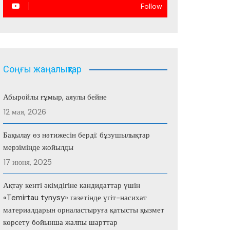
Follow
Соңғы жаңалықтар
Абыройлы ғұмыр, аяулы бейне
12 мая, 2026
Бақылау өз нәтижесін берді: бұзушылықтар
мерзімінде жойылды
17 июня, 2025
Ақтау кенті әкімдігіне кандидаттар үшін
«Temirtau tynysy» газетінде үгіт-насихат
материалдарын орналастыруға қатысты қызмет
көрсету бойынша жалпы шарттар