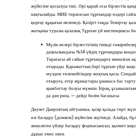
жүйесіне қосылуы тиіс. Әрі қарай осы бірлестік қ
нақтылайды. МИБ төрағасын тұрғындар өздері сайла
қорғау құқығын иеленеді. Қазіргі таңда Теміртау қ
жатқаны туралы қалалық Тұрғын үй инспекциясы бө
Мүлік иелері бірлестігінің тиімді тәжірибел
даңғылындағы №14 үйдің тұрғындары кондо
Төрағасы ай сайын тұрғындарға жиналған ақ
отырады. Қаражаттың бәрі тұрғын үйді жақс
мүлдем төлемейтіндер жоқтың қасы. Сондай-
отыруға, егер жұмыстары ұнамаса бас тарт
қымбаттау болуы мүмкін. Бірақ, ұсынылатын
да дән риза, — дейді бөлім басшысы.
Дәулет Даировтың айтуынша, қазір қалада төрт жүзг
өзі басқару (домком) жүйесіне жүгінеді. Алайда, б
жекелеген үйлер басқару формасынсыз, қызмет көрсе
дұрыс емес екен.