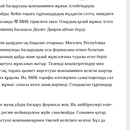
андай басқарушы компаниямен жұмыс істейтіндерін
йды. Кейін төраға тұрғындардың мүддесін сотта, әкімдікте
аласында 18 МИБ тіркелген екен. Олардың қалай жұмыс істеп
лімінің басшысы Дәулет Даиров айтып берді.
ерін қазірден-ақ бақылап отырмыз. Мәселен, Республика
миниумды басқарудың осы формасына өткен болатын.
шаның қайда және қалай жұмсалғаны туралы есеп беріп
артуға жұмсалып жатыр. Төлемді кешіктіретіндер мен
ақ, төраға қызмет көрсетуші компаниямен келісім шартқа
уға құқылы. Иә, МИБ тарифы өзгелермен салыстырғанда сәл
 жұмыс сапасы көзге анық көрінеді. Сондықтан тұрғындар
е жуық үйдің басқару формасы жоқ. Иә, кейбіреулері өзін-
ұл ресми мойындалған жүйе саналмайды. Сонымен қатар,
туші компаниялармен тікелей келісімге келген. Бұл да