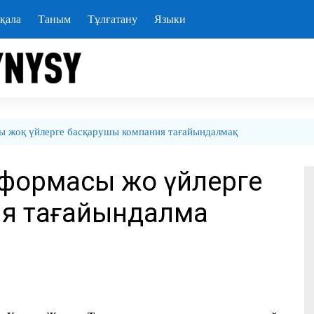
қала
Таным
Тұлғатану
Языки
сы жоқ үйлерге басқарушы компания тағайындалмақ
 формасы жоқ үйлерге
я тағайындалмақ