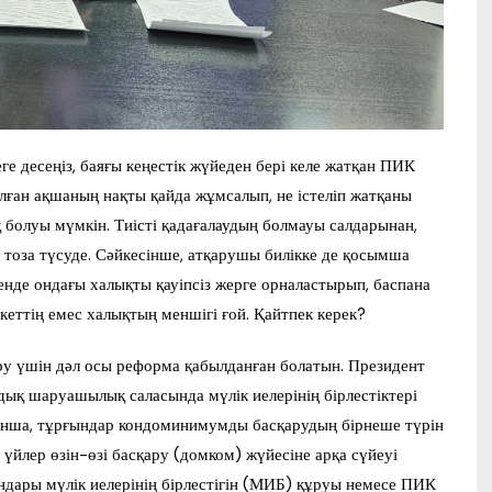
е десеңіз, баяғы кеңестік жүйеден бері келе жатқан ПИК
ған ақшаның нақты қайда жұмсалып, не істеліп жатқаны
 болуы мүмкін. Тиісті қадағалаудың болмауы салдарынан,
е тоза түсуде. Сәйкесінше, атқарушы билікке де қосымша
кенде ондағы халықты қауіпсіз жерге орналастырып, баспана
лекеттің емес халықтың меншігі ғой. Қайтпек керек?
у үшін дәл осы реформа қабылданған болатын. Президент
дық шаруашылық саласында мүлік иелерінің бірлестіктері
ойынша, тұрғындар кондоминимумды басқарудың бірнеше түрін
 үйлер өзін-өзі басқару (домком) жүйесіне арқа сүйеуі
ындары мүлік иелерінің бірлестігін (МИБ) құруы немесе ПИК