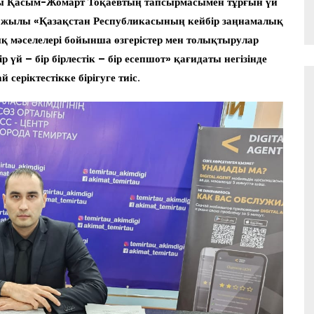
сы Қасым-Жомарт Тоқаевтың тапсырмасымен тұрғын үй
ол жылы «Қазақстан Республикасының кейбір заңнамалық
 мәселелері бойынша өзгерістер мен толықтырулар
 үй – бір бірлестік – бір есепшот» қағидаты негізінде
 серіктестікке бірігуге тиіс.