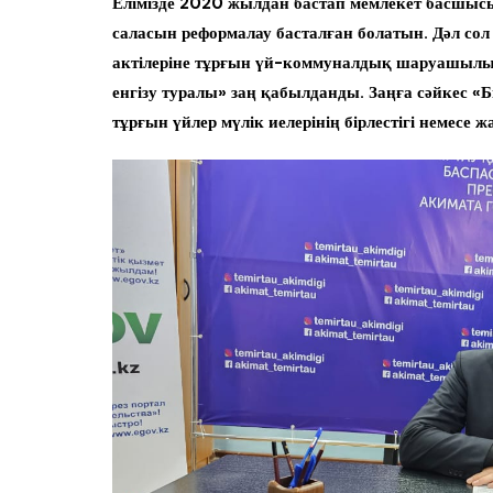
Елімізде 2020 жылдан бастап мемлекет басшы
саласын реформалау басталған болатын. Дәл с
актілеріне тұрғын үй-коммуналдық шаруашылық
енгізу туралы» заң қабылданды. Заңға сәйкес «Бір
тұрғын үйлер мүлік иелерінің бірлестігі немесе жай