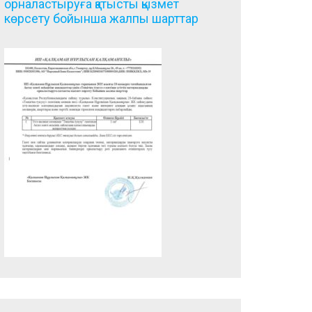
орналастыруға қатысты қызмет
көрсету бойынша жалпы шарттар