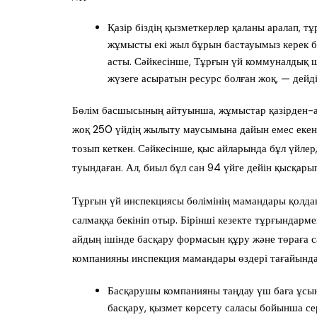
Қазір біздің қызметкерлер қаланы аралап, т
жұмысты екі жыл бұрын бастауымыз керек б
асты. Сәйкесінше, Тұрғын үй коммуналдық 
жүзеге асыратын ресурс болған жоқ, — дей
Бөлім басшысының айтуынша, жұмыстар қазірден-а
жоқ 250 үйдің жылыту маусымына дайын емес екені а
тозып кеткен. Сәйкесінше, қыс айларында бұл үйле
туындаған. Ал, биыл бұл сан 94 үйге дейін қысқары
Тұрғын үй инспекциясы бөлімінің мамандары қолд
салмаққа бекініп отыр. Бірінші кезекте тұрғындарме
айдың ішінде басқару формасын құру және төраға с
компанияны инспекция мамандары өздері тағайынд
Басқарушы компанияны таңдау үш баға ұсын
басқару, қызмет көрсету саласы бойынша се