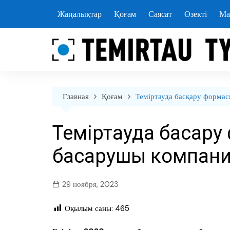
перейти
Жаңалықтар
Қоғам
Саясат
Өзекті
Ма
к
содержанию
Главная
Қоғам
Теміртауда басқару форма
Теміртауда басқару
басқарушы компани
29 ноября, 2023
Оқылым саны:
465