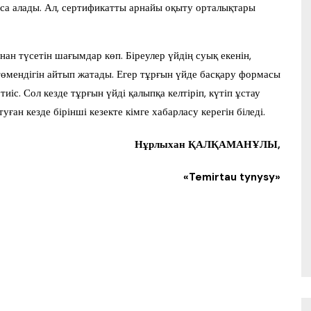
лыса алады. Ал, сертификатты арнайы оқыту орталықтары
нан түсетін шағымдар көп. Біреулер үйдің суық екенін,
ң төмендігін айтып жатады. Егер тұрғын үйде басқару формасы
тиіс. Сол кезде тұрғын үйді қалыпқа келтіріп, күтіп ұстау
ан кезде бірінші кезекте кімге хабарласу керегін біледі.
Нұрлыхан ҚАЛҚАМАНҰЛЫ,
«Temirtau tynysy»