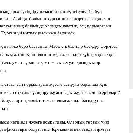
ұрғындарға түсіндіру жұмыстарын жүргізуде. Иә, бұл
олған. Алайда, бөлімнің құрылғанына жарты жылдан сәл
шаруашылық бөлімінде халықты қамтып, заң нормаларын
ді Тұрғын үй инспекциясының басшысы.
қ нәтиже бере бастапты. Мәселен, былтыр басқару формасы
нықталған. Көпшілігінің жертөлесіндегі құбырлар ескіріп,
рді жылумен тұрақты қамтамасыз етуде қиындықтар
пты.
аныстағы заң нормаларын жүзеге асыруға барынша күш
н жиын өткізіп, түсіндіру жұмыстары жүргізіледі. Егер олар 2
айлауда ортақ мәмілеге келе алмаса, онда басқарушы
айды.
ысы негізінде жүзеге асырылады. Олардың тұрғын үйді
ртификаттары болуы тиіс. Бұл қызметпен заңды тіркеуге