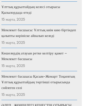
Ұлттық құрылтайдың келесі отырысы
Қызылордада өтеді
15 марта, 2025
Мемлекет басшысы: Ұлттық киім кию біртіндеп
қалыпты көрініске айналып келеді
15 марта, 2025
Көшелердің атауын ретке келтіру қажет –
Мемлекет басшысы
15 марта, 2025
Мемлекет басшысы Қасым-Жомарт Тоқаевтың
Ұлттық құрылтайдың төртінші отырысында
сөйлеген сөзі
15 марта, 2025
ӘДЕП ЖӨНІНДЕГІ КЕҢЕСТІҢ ОТЫРЫСЫ