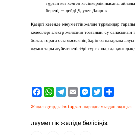
тұрған кез келген кәсіпкерлік нысаны айна
береді, — дейді Дәулет Даиров.
Қазіргі кезеңде әлеуметтік желіде тұрғындар тарапы
келесілері электр желісінің тозғанын, су сапасыны
болса, төраға осы мәселенің бәрін өз назарына алуы 
жұмыстары жүйеленеді. Әрі тұрғындар да қиындық туғ
F
W
T
E
M
T
О
a
h
el
m
e
wi
тп
Жаңалықтарды Instagram парақшамыздан оқыңыз
c
at
e
ai
ss
tt
ра
e
s
gr
l
e
er
ви
Әлеуметтік желіде бөлісіңіз:
b
A
a
n
ть