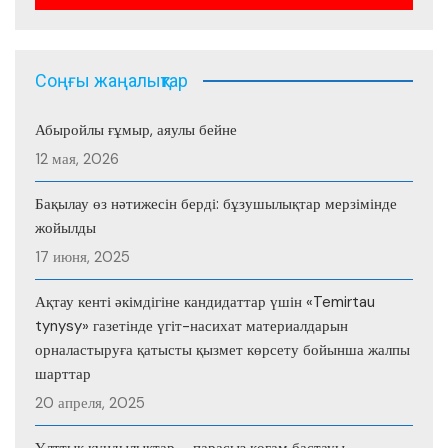
Соңғы жаңалықтар
Абыройлы ғұмыр, аяулы бейне
12 мая, 2026
Бақылау өз нәтижесін берді: бұзушылықтар мерзімінде
жойылды
17 июня, 2025
Ақтау кенті әкімдігіне кандидаттар үшін «Temirtau
tynysy» газетінде үгіт-насихат материалдарын
орналастыруға қатысты қызмет көрсету бойынша жалпы
шарттар
20 апреля, 2025
Ұлттық құндылықтар – парасыз қоғам бастауы