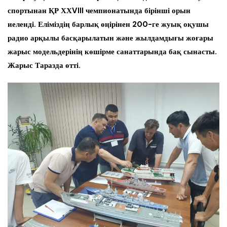
спортынан ҚР ХХVIII чемпионатында бірінші орын
иеленді. Еліміздің барлық өңірінен 200-ге жуық оқушы
радио арқылы басқарылатын және жылдамдығы жоғары
жарыс модельдерінің көшірме санаттарында бақ сынасты.
Жарыс Таразда өтті.