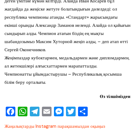
деген үмітіне күмән келтірді. Алайда Иван Косарев бұл
жағдайда да жеңіске жетуге болатындығын дәлелдеді: ол
республика чемпионы атанды. «Стандарт» жарысындағы
екінші орынды Александр Заманов иеленді. Алайда ол қайығын
сындырып алды. Чемпион атағын біздің ең мықты
шабандозымыз Максим Хуторной жеңіп алды, – деп атап өтті
Сергей Оконечников.
Жеңімпаздар кубоктармен, медальдармен және дипломдармен,
ал жетекшілері алғысхаттармен марапатталды.
Чемпионатты ұйымдастырушы – Республикалық қосымша
білім беру орталығы.
Өз тілшімізден
F
W
T
E
M
T
О
a
h
el
m
e
wi
тп
Жаңалықтарды Instagram парақшамыздан оқыңыз
c
at
e
ai
ss
tt
ра