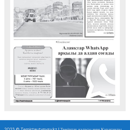
2023 © Temirtautynysy.kz | Теміртау қаласы мен Қарағанды