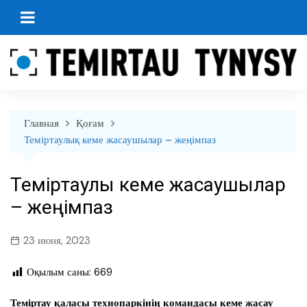
перейти
к
содержанию
Главная
Қоғам
Теміртаулық кеме жасаушылар – жеңімпаз
Теміртаулық кеме жасаушылар
– жеңімпаз
23 июня, 2023
Оқылым саны:
669
Теміртау қаласы технопаркінің командасы кеме жасау