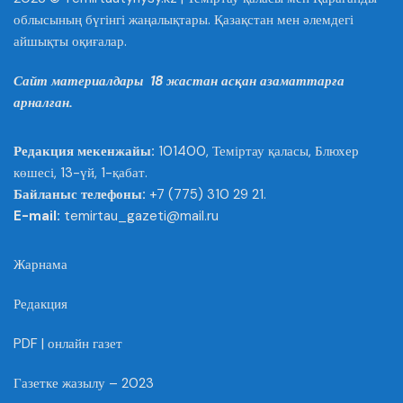
облысының бүгінгі жаңалықтары. Қазақстан мен әлемдегі
айшықты оқиғалар.
Сайт материалдары 18 жастан асқан азаматтарға
арналған.
Редакция мекенжайы:
101400, Теміртау қаласы, Блюхер
көшесі, 13-үй, 1-қабат.
Байланыс телефоны:
+7 (775) 310 29 21.
E-mail:
temirtau_gazeti@mail.ru
Жарнама
Редакция
PDF | онлайн газет
Газетке жазылу – 2023