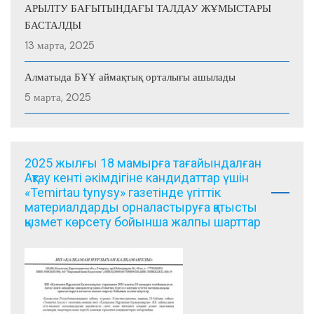
АРЫЛТУ БАҒЫТЫНДАҒЫ ТАЛДАУ ЖҰМЫСТАРЫ
БАСТАЛДЫ
13 марта, 2025
Алматыда БҰҰ аймақтық орталығы ашылады
5 марта, 2025
2025 жылғы 18 мамырға тағайындалған
Ақтау кенті әкімдігіне кандидаттар үшін
«Temirtau tynysy» газетінде үгіттік
материалдарды орналастыруға қатысты
қызмет көрсету бойынша жалпы шарттар