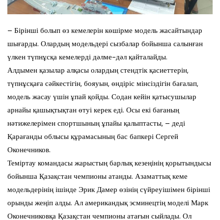
– Бірінші болып өз кемелерін көшірме модель жасайтындар
шығарды. Олардың модельдері сызбалар бойынша салынған
үлкен түпнұсқа кемелерді дәлме-дәл қайталайды.
Алдымен қазылар алқасы олардың стендтік қасиеттерін,
түпнұсқаға сәйкестігін, бояуын, өндіріс мінсіздігін бағалап,
модель жасау үшін ұпай қойды. Содан кейін қатысушылар
арнайы қашықтықтан өтуі керек еді. Осы екі бағаның
нәтижелерімен спортшының ұпайы қалыптасты, – деді
Қарағанды облысы құрамасының бас бапкері Сергей
Оконечников.
Теміртау командасы жарыстың барлық кезеңінің қорытындысы
бойынша Қазақстан чемпионы атанды. Азаматтық кеме
модельдерінің ішінде Эрик Дамер өзінің сүйреуішімен бірінші
орынды жеңіп алды. Ал американдық эсминецтің моделі Марк
Оконечниковқа Қазақстан чемпионы атағын сыйлады. Ол