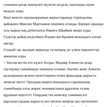
сонымен қатар мәнерлеп жүзетін модель санатында күміс
медаль алды.
Кіші мектеп оқушыларының жарыстарында торпедалық
қайықпен Максим Мартьянов чемпион атанды. Бірінші орынды
осы жарыстың дебютанты Никита Швайков жеңіп алды.
Сүңгуір қайық моделімен Владислав Крюков командаға алтын
әкелді.
Сондай-ақ, жылдам жарысқа түскендер де үлкен марапаттар
жинағын алды.
– Бәсекелестік өте күшті болды. Мадияр Елемесов ауыр
скутерлер сыныбында чемпион атанып, Ақтөбе және Алматы
қалаларынан келген пилоттармен өткен финалдық жарыста
жеңіске жетті. Оралдың мықты командасы сарапшылар
сыныбында алты жарыс машинасынан құралған толық
құрамын көрсетті. Олардың тек кемелер санының өзі
қарсыластардың жарыста кез-келген жеңіске қол жеткіземіз