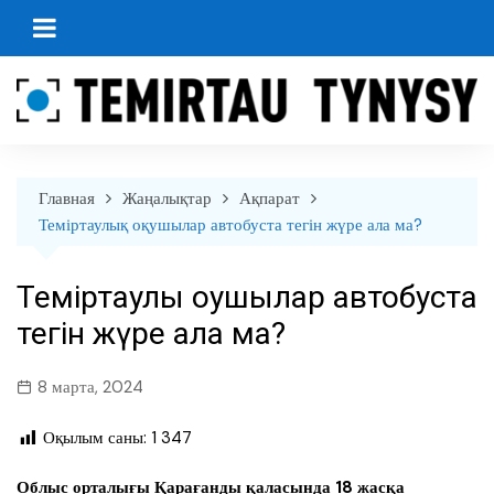
перейти
к
содержанию
Главная
Жаңалықтар
Ақпарат
Теміртаулық оқушылар автобуста тегін жүре ала ма?
Теміртаулық оқушылар автобуста
тегін жүре ала ма?
8 марта, 2024
Оқылым саны:
1 347
Облыс орталығы Қарағанды қаласында 18 жасқа