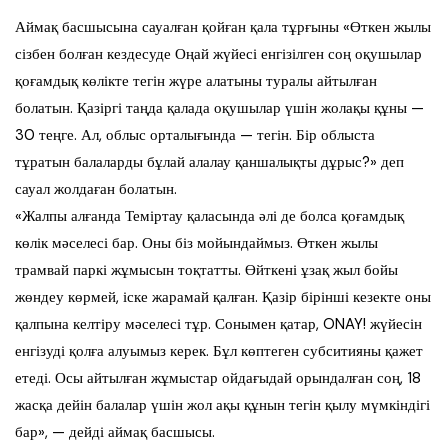
Аймақ басшысына сауалған қойған қала тұрғыны «Өткен жылы
сізбен болған кездесуде Оңай жүйесі енгізілген соң оқушылар
қоғамдық көлікте тегін жүре алатыны туралы айтылған
болатын. Қазіргі таңда қалада оқушылар үшін жолақы құны —
30 теңге. Ал, облыс орталығында — тегін. Бір облыста
тұратын балаларды бұлай алалау қаншалықты дұрыс?» деп
сауал жолдаған болатын.
«Жалпы алғанда Теміртау қаласында әлі де болса қоғамдық
көлік мәселесі бар. Оны біз мойындаймыз. Өткен жылы
трамвай паркі жұмысын тоқтатты. Өйткені ұзақ жыл бойы
жөндеу көрмей, іске жарамай қалған. Қазір бірінші кезекте оны
қалпына келтіру мәселесі тұр. Сонымен қатар, ONAY! жүйесін
енгізуді қолға алуымыз керек. Бұл көптеген субситияны қажет
етеді. Осы айтылған жұмыстар ойдағыдай орындалған соң, 18
жасқа дейін балалар үшін жол ақы құнын тегін қылу мүмкіндігі
бар», — дейді аймақ басшысы.