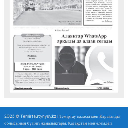
2023 © Temirtautynysy.kz | Теміртау қаласы мен Қарағанды
облысының бүгінгі жаңалықтары. Қазақстан мен әлемдегі