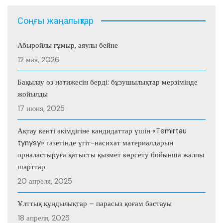
Соңғы жаңалықтар
Абыройлы ғұмыр, аяулы бейне
12 мая, 2026
Бақылау өз нәтижесін берді: бұзушылықтар мерзімінде
жойылды
17 июня, 2025
Ақтау кенті әкімдігіне кандидаттар үшін «Temirtau
tynysy» газетінде үгіт-насихат материалдарын
орналастыруға қатысты қызмет көрсету бойынша жалпы
шарттар
20 апреля, 2025
Ұлттық құндылықтар – парасыз қоғам бастауы
18 апреля, 2025