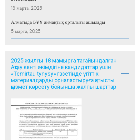
13 марта, 2025
Алматыда БҰҰ аймақтық орталығы ашылады
5 марта, 2025
2025 жылғы 18 мамырға тағайындалған
Ақтау кенті әкімдігіне кандидаттар үшін
«Temirtau tynysy» газетінде үгіттік
материалдарды орналастыруға қатысты
қызмет көрсету бойынша жалпы шарттар