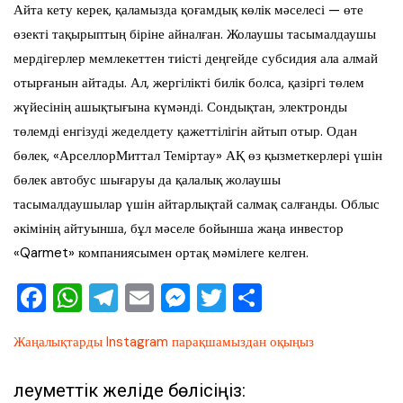
Айта кету керек, қаламызда қоғамдық көлік мәселесі — өте
өзекті тақырыптың біріне айналған. Жолаушы тасымалдаушы
мердігерлер мемлекеттен тиісті деңгейде субсидия ала алмай
отырғанын айтады. Ал, жергілікті билік болса, қазіргі төлем
жүйесінің ашықтығына күмәнді. Сондықтан, электронды
төлемді енгізуді жеделдету қажеттілігін айтып отыр. Одан
бөлек, «АрселлорМиттал Теміртау» АҚ өз қызметкерлері үшін
бөлек автобус шығаруы да қалалық жолаушы
тасымалдаушылар үшін айтарлықтай салмақ салғанды. Облыс
әкімінің айтуынша, бұл мәселе бойынша жаңа инвестор
«Qarmet» компаниясымен ортақ мәмілеге келген.
F
W
T
E
M
T
О
a
h
el
m
e
wi
тп
Жаңалықтарды Instagram парақшамыздан оқыңыз
c
at
e
ai
ss
tt
ра
e
s
gr
l
e
er
ви
Әлеуметтік желіде бөлісіңіз: