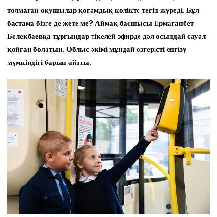
толмаған оқушылар қоғамдық көлікте тегін жүреді. Бұл
бастама бізге де жете ме? Аймақ басшысы Ермағанбет
Бөлекбаевқа тұрғындар тікелей эфирде дәл осындай сауал
қойған болатын. Облыс әкімі мұндай өзгерісті енгізу
мүмкіндігі барын айтты.