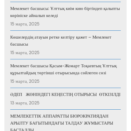
Мемлекет басшысы: Ұлттық киім кию біртіндеп қалыпты
көрініске айналып келеді
15 марта, 2025
Көшелердің атауын ретке келтіру қажет – Мемлекет
басшысы
15 марта, 2025
Мемлекет басшысы Қасым-Жомарт Тоқаевтың Ұлттық
құрылтайдың төртінші отырысында сөйлеген сөзі
15 марта, 2025
ӘДЕП ЖӨНІНДЕГІ КЕҢЕСТІҢ ОТЫРЫСЫ ӨТКІЗІЛДІ
13 марта, 2025
МЕМЛЕКЕТТІК АППАРАТТЫ БЮРОКРАТИЯДАН
АРЫЛТУ БАҒЫТЫНДАҒЫ ТАЛДАУ ЖҰМЫСТАРЫ
БАСТАЛДЫ